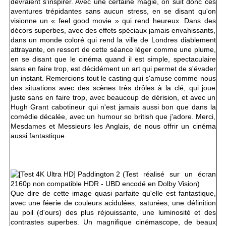
devraient s'inspirer. Avec une certaine magie, on suit donc ces
aventures trépidantes sans aucun stress, en se disant qu'on
visionne un « feel good movie » qui rend heureux. Dans des
décors superbes, avec des effets spéciaux jamais envahissants,
dans un monde coloré qui rend la ville de Londres diablement
attrayante, on ressort de cette séance léger comme une plume,
en se disant que le cinéma quand il est simple, spectaculaire
sans en faire trop, est décidément un art qui permet de s'évader
un instant. Remercions tout le casting qui s'amuse comme nous
des situations avec des scènes très drôles à la clé, qui joue
juste sans en faire trop, avec beaucoup de dérision, et avec un
Hugh Grant cabotineur qui n'est jamais aussi bon que dans la
comédie décalée, avec un humour so british que j'adore. Merci,
Mesdames et Messieurs les Anglais, de nous offrir un cinéma
aussi fantastique.
(Test réalisé sur un écran
2160p non compatible HDR - UBD encodé en Dolby Vision)
Que dire de cette image quasi parfaite qu'elle est fantastique,
avec une féerie de couleurs acidulées, saturées, une définition
au poil (d'ours) des plus réjouissante, une luminosité et des
contrastes superbes. Un magnifique cinémascope, de beaux