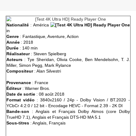
Nationalité
: América
in
Genre
: Fantastique, Aventure, Action
Année
: 2018
Durée
: 140 min
Réalisateur
: Steven Spielberg
Acteurs
: Tye Sheridan, Olivia Cooke, Ben Mendelsohn, T. J.
Miller, Simon Pegg, Mark Rylance
Compositeur
: Alan Silvestri
Provenance
: France
Éditeur
: Warner Bros.
Date de sortie
: 08 août 2018
Format vidéo
: 3840x2160 / 24p - Dolby Vision / BT.2020 -
YCbCr 4:2:0 / 12 bit - Encodage HEVC - Format 2.39 - 2K DI
Bande-son
: Anglais et Français Dolby Atmos (core Dolby
TrueHD 7.1),
Anglais et Français
DTS-HD MA 5.1
Sous-titres
: Anglais, Français