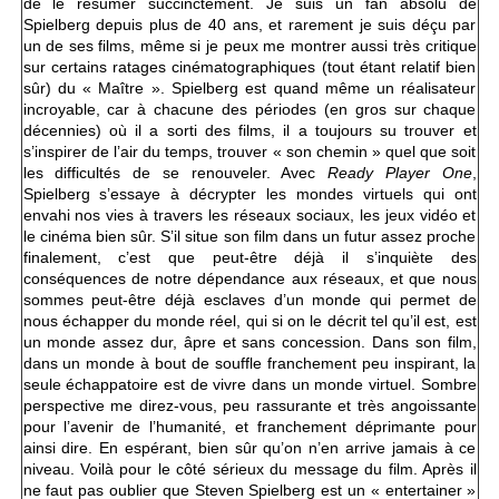
de le résumer succinctement. Je suis un fan absolu de
Spielberg depuis plus de 40 ans, et rarement je suis déçu par
un de ses films, même si je peux me montrer aussi très critique
sur certains ratages cinématographiques (tout étant relatif bien
sûr) du « Maître ». Spielberg est quand même un réalisateur
incroyable, car à chacune des périodes (en gros sur chaque
décennies) où il a sorti des films, il a toujours su trouver et
s’inspirer de l’air du temps, trouver « son chemin » quel que soit
les difficultés de se renouveler. Avec
Ready Player One
,
Spielberg s’essaye à décrypter les mondes virtuels qui ont
envahi nos vies à travers les réseaux sociaux, les jeux vidéo et
le cinéma bien sûr. S’il situe son film dans un futur assez proche
finalement, c’est que peut-être déjà il s’inquiète des
conséquences de notre dépendance aux réseaux, et que nous
sommes peut-être déjà esclaves d’un monde qui permet de
nous échapper du monde réel, qui si on le décrit tel qu’il est, est
un monde assez dur, âpre et sans concession. Dans son film,
dans un monde à bout de souffle franchement peu inspirant, la
seule échappatoire est de vivre dans un monde virtuel. Sombre
perspective me direz-vous, peu rassurante et très angoissante
pour l’avenir de l’humanité, et franchement déprimante pour
ainsi dire. En espérant, bien sûr qu’on n’en arrive jamais à ce
niveau. Voilà pour le côté sérieux du message du film. Après il
ne faut pas oublier que Steven Spielberg est un « entertainer »