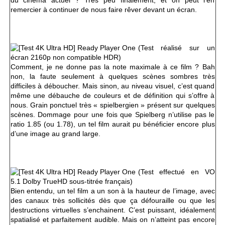
du cinéma actuel ? Très peu finalement, et on peut l’en
remercier à continuer de nous faire rêver devant un écran.
(Test réalisé sur un
écran 2160p non compatible HDR)
Comment, je ne donne pas la note maximale à ce film ? Bah
non, la faute seulement à quelques scènes sombres très
difficiles à déboucher. Mais sinon, au niveau visuel, c’est quand
même une débauche de couleurs et de définition qui s’offre à
nous. Grain ponctuel très « spielbergien » présent sur quelques
scènes. Dommage pour une fois que Spielberg n’utilise pas le
ratio 1.85 (ou 1.78), un tel film aurait pu bénéficier encore plus
d’une image au grand large.
(Test effectué en VO
5.1 Dolby TrueHD sous-titrée français)
Bien entendu, un tel film a un son à la hauteur de l’image, avec
des canaux très sollicités dès que ça défouraille ou que les
destructions virtuelles s’enchainent. C’est puissant, idéalement
spatialisé et parfaitement audible. Mais on n’atteint pas encore