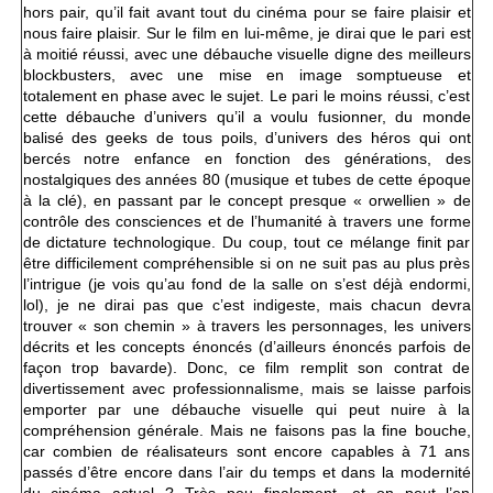
hors pair, qu’il fait avant tout du cinéma pour se faire plaisir et
nous faire plaisir. Sur le film en lui-même, je dirai que le pari est
à moitié réussi, avec une débauche visuelle digne des meilleurs
blockbusters, avec une mise en image somptueuse et
totalement en phase avec le sujet. Le pari le moins réussi, c’est
cette débauche d’univers qu’il a voulu fusionner, du monde
balisé des geeks de tous poils, d’univers des héros qui ont
bercés notre enfance en fonction des générations, des
nostalgiques des années 80 (musique et tubes de cette époque
à la clé), en passant par le concept presque « orwellien » de
contrôle des consciences et de l’humanité à travers une forme
de dictature technologique. Du coup, tout ce mélange finit par
être difficilement compréhensible si on ne suit pas au plus près
l’intrigue (je vois qu’au fond de la salle on s’est déjà endormi,
lol), je ne dirai pas que c’est indigeste, mais chacun devra
trouver « son chemin » à travers les personnages, les univers
décrits et les concepts énoncés (d’ailleurs énoncés parfois de
façon trop bavarde). Donc, ce film remplit son contrat de
divertissement avec professionnalisme, mais se laisse parfois
emporter par une débauche visuelle qui peut nuire à la
compréhension générale. Mais ne faisons pas la fine bouche,
car combien de réalisateurs sont encore capables à 71 ans
passés d’être encore dans l’air du temps et dans la modernité