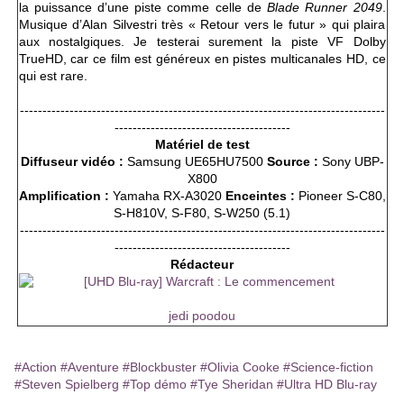
la puissance d’une piste comme celle de
Blade Runner 2049
.
Musique d’Alan Silvestri très « Retour vers le futur » qui plaira
aux nostalgiques. Je testerai surement la piste VF Dolby
TrueHD, car ce film est généreux en pistes multicanales HD, ce
qui est rare.
---------------------------------------------------------------------------------
---------------------------------------
Matériel de test
Diffuseur vidéo :
Samsung UE65HU7500
Source :
Sony UBP-
X800
Amplification :
Yamaha RX-A3020
Enceintes :
Pioneer S-C80,
S-H810V, S-F80, S-W250 (5.1)
---------------------------------------------------------------------------------
---------------------------------------
Rédacteur
jedi poodou
#Action
#Aventure
#Blockbuster
#Olivia Cooke
#Science-fiction
#Steven Spielberg
#Top démo
#Tye Sheridan
#Ultra HD Blu-ray