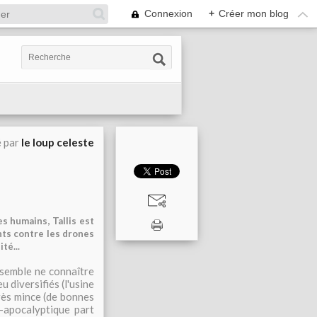
Connexion
+
Créer mon blog
é par
le loup celeste
es humains, Tallis est
ants contre les drones
té...
semble ne connaître
u diversifiés (l'usine
rès mince (de bonnes
-apocalyptique part