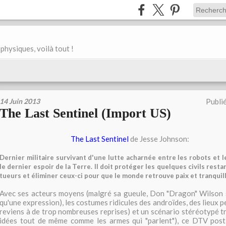
physiques, voilà tout !
14 Juin 2013
Publi
The Last Sentinel (Import US)
The Last Sentinel
de Jesse Johnson:
Dernier militaire survivant d'une lutte acharnée entre les robots et l
le dernier espoir de la Terre. Il doit protéger les quelques civils rest
tueurs et éliminer ceux-ci pour que le monde retrouve paix et tranquilli
Avec ses acteurs moyens (malgré sa gueule, Don "Dragon" Wilson 
qu'une expression), les costumes ridicules des androïdes, des lieux pe
reviens à de trop nombreuses reprises) et un scénario stéréotypé t
idées tout de même comme les armes qui "parlent"), ce DTV post