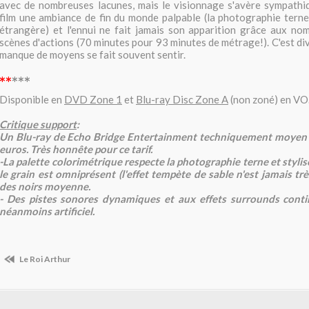
avec de nombreuses lacunes, mais le visionnage s'avère sympathiq
film une ambiance de fin du monde palpable (la photographie terne/
étrangère) et l'ennui ne fait jamais son apparition grâce aux no
scènes d'actions (70 minutes pour 93 minutes de métrage!). C'est di
manque de moyens se fait souvent sentir.
**
***
Disponible en
DVD Zone 1
et
Blu-ray Disc Zone A
(non zoné) en VO
Critique support
:
Un Blu-ray de Echo Bridge Entertainment techniquement moyen 
euros. Très honnête pour ce tarif.
-La palette colorimétrique respecte la photographie terne et styli
le grain est omniprésent (l'effet tempète de sable n'est jamais trè
des noirs moyenne.
- Des pistes sonores dynamiques et aux effets surrounds conti
néanmoins artificiel.
Le Roi Arthur