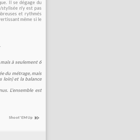
ue. Il se dégage du
stylisée n'y est pas
mbreuses et rythmés
vertissant même si le
.
mais à seulement 6
sée du métrage, mais
s loin) et la balance
nus. L'ensemble est
Shoot' EM Up