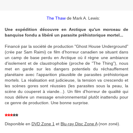
The Thaw
de Mark A. Lewis:
Une expédition découvre en Arctique qu'un morceau de
banquise fondu a libéré un parasite préhistorique mortel...
Financé par la société de production "Ghost House Underground"
(crée par Sam Raimi) ce film d'horreur canadien se situant dans
un camp de base perdu en Arctique où il règne une ambiance
d'isolement et de claustrophobie (proche de "The Thing"), nous
met en garde sur les dangers potentiels du réchauffement
planétaire avec l'apparition plausible de parasites préhistorique
mortels. La réalisation est judicieuse, la tension va crescendo et
les scènes gores sont réussies (les parasites sous la peau, la
scène du couperet à viande...). Un film d'horreur de qualité qui
nous délivre un message environnemental plutôt inattendu pour
ce genre de production. Une bonne surprise.
***
**
Disponible en
DVD Zone 1
et
Blu-ray Disc Zone A
(non zoné).