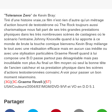
"
Tolerance Zero
" de Kevin Bray:
Tiré d'une histoire vraie,ce film n'est rien d'autre qu'un métrage
d'action bourré de testostérone où The Rock toujours aussi
charismatique nous fait part de ses très grandes prestations
physiques dans les très nombreuses scènes de castagnes où le
scénario l'entraine.Johnny Knoxville quand à lui apporte à ce
monde de brute la touche comique bienvenu.Kevin Bray mélange
le tout avec une réalisation efficace mais en aucun cas inédite ou
avec une stylisation particulière.Graeme Revell quand à lui
compose une B.O passe partout pas désagréable mais pas
inoubliable non plus.Au final un film moyen où seul la bonne tête
de l'ancien catcheur et sa prestation physique dans les scènes
d'actions testosteronnées convainc.A voir pour passer un bon
moment néanmoins.
(
3G
)(
3C
-Graeme Revell-)(
5T
)
USA/Couleurs/2004/83'/MGM/DVD-9/Vf et VO en D.D 5.1
Partager