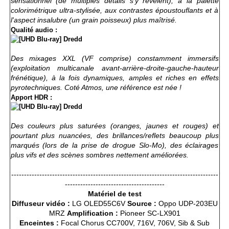
sensationnel (de multiples détails s'y révèlent), à la palette
colorimétrique ultra-stylisée, aux contrastes époustouflants et à
l'aspect insalubre (un grain poisseux) plus maîtrisé.
Qualité audio :
Des mixages XXL (VF comprise) constamment immersifs
(exploitation multicanale avant-arrière-droite-gauche-hauteur
frénétique), à la fois dynamiques, amples et riches en effets
pyrotechniques. Coté Atmos, une référence est née !
Apport HDR :
Des couleurs plus saturées (oranges, jaunes et rouges) et
pourtant plus nuancées, des brillances/reflets beaucoup plus
marqués (lors de la prise de drogue Slo-Mo), des éclairages
plus vifs et des scènes sombres nettement améliorées.
---------------------------------------------------------------------------------
---------------------------------------
Matériel de test
Diffuseur vidéo :
LG OLED55C6V
Source :
Oppo UDP-203EU
MRZ
Amplification :
Pioneer SC-LX901
Enceintes :
Focal Chorus CC700V, 716V, 706V, Sib & Sub