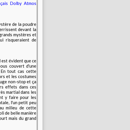
çais Dolby Atmos
ystère de la poudre
errissent devant la
 grands mystères et
ui risqueraient de
l est évident que ce
sous couvert d'une
 En tout cas cette
ors et les costumes
ouge non-stop et ça
rs effets dans ces
rès martial dans les
nt y faire pour les
tale, l'un petit peu
u milieu de cette
li de belle manière
Court mais du grand