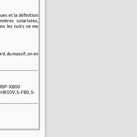
ues et la définition
mières solarisées,
ans les noirs ne me
rd, du massif, on en
---------------------
UBP-X800
-H810V, S-F80, S-
---------------------