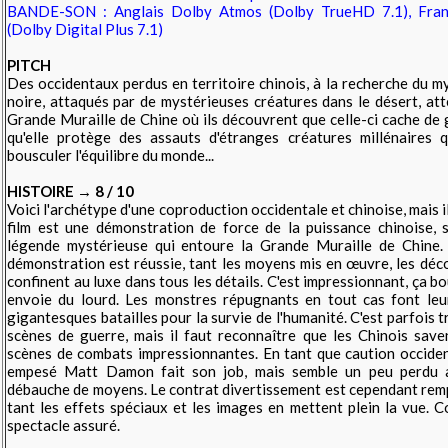
BANDE-SON : Anglais Dolby Atmos (Dolby TrueHD 7.1), Fran
(Dolby Digital Plus 7.1)
PITCH
Des occidentaux perdus en territoire chinois, à la recherche du m
noire, attaqués par de mystérieuses créatures dans le désert, att
Grande Muraille de Chine où ils découvrent que celle-ci cache de
qu'elle protège des assauts d'étranges créatures millénaires q
bousculer l'équilibre du monde...
HISTOIRE → 8 / 10
Voici l'archétype d'une coproduction occidentale et chinoise, mais i
film est une démonstration de force de la puissance chinoise, 
légende mystérieuse qui entoure la Grande Muraille de Chine.
démonstration est réussie, tant les moyens mis en œuvre, les déc
confinent au luxe dans tous les détails. C'est impressionnant, ça b
envoie du lourd. Les monstres répugnants en tout cas font leu
gigantesques batailles pour la survie de l'humanité. C'est parfois t
scènes de guerre, mais il faut reconnaître que les Chinois save
scènes de combats impressionnantes. E
n tant que caution occiden
empesé
Matt Damon fait son job, mais semble un peu perdu a
débauche de moyens. Le contrat divertissement est cependant remp
tant les effets spéciaux et les images en mettent plein la vue. 
spectacle assuré.