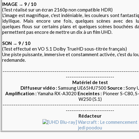
IMAGE → 9 / 10
(Test réalisé sur un écran 2160p non compatible HDR)
L'image est magnifique, c'est indéniable, les couleurs sont fantastiq
idyllique. Mais encore une fois, quelques scènes avec des lu
quelques flous sur certains plans et quelques scènes bouchées d
permettent pas encore de mettre un dix à un film UHD.
SON → 9 / 10
(Test effectué en
VO 5.1 Dolby TrueHD
sous-titrée français
)
Une piste puissante, immersive et constamment activée, c'est du lou
redemande.
-------------------------------------------------------------------------
--------------------------
Matériel de test
Diffuseur vidéo :
Samsung UE65HU7500
Source :
Sony 
Amplification :
Yamaha RX-A3020
Enceintes :
Pioneer S-C80, S
W250 (5.1)
-------------------------------------------------------------------------
--------------------------
Rédacteur
jedi poodou