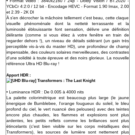
• Format vidéo : 3840x2160 / 24p -
Dolby Vision
/ BT.2020 -
YCbCr 4:2:0 / 12 bit - Encodage HEVC - Format 1.90 Imax, 2.00
et 2.39 - 2K DI
À s'en décrocher la mâchoire tellement c'est beau, cette claque
visuelle phénoménale dont la netteté terrassante et la
luminosité éblouissante font sensation, délivre une définition
délirante (comme si vous étiez à votre fenêtre en train de
regarder dehors !), un niveau de détails sidérant (un gain très
perceptible vis-à-vis du master HD), une profondeur de champ
impensable, des couleurs solaires merveilleuses, des contrastes
d'une solidité à toute épreuve et des noirs glorieux. La nouvelle
référence Ultra HD Blu-ray !
Apport HDR :
• Luminance HDR : De 0.005 à 4000 nits
La palette colorimétrique est beaucoup plus large (le jaune
énergique de Bumblebee, l'orange fougueux du soleil, le bleu
profond du ciel, le vert nuancé des pelouses) avec des teintes
encore plus chaudes, les flammes et explosions sont plus
ardentes, les petits reflets comme les brillances sont plus
étincelants (c'est bien visible sur les corps métalliques des
Transformers), les sources de lumière sont nettement plus