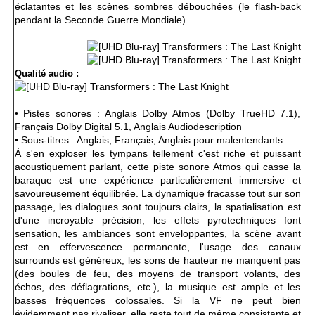
éclatantes et les scènes sombres débouchées (le flash-back
pendant la Seconde Guerre Mondiale).
Qualité audio :
• Pistes sonores : Anglais Dolby Atmos (Dolby TrueHD 7.1),
Français Dolby Digital 5.1, Anglais Audiodescription
• Sous-titres : Anglais, Français, Anglais pour malentendants
À s'en exploser les tympans tellement c'est riche et puissant
acoustiquement parlant, cette piste sonore Atmos qui casse la
baraque est une expérience particulièrement immersive et
savoureusement équilibrée. La dynamique fracasse tout sur son
passage, les dialogues sont toujours clairs, la spatialisation est
d'une incroyable précision, les effets pyrotechniques font
sensation, les ambiances sont enveloppantes, la scène avant
est en
effervescence permanente
, l'usage des canaux
surrounds est généreux, les sons de hauteur ne manquent pas
(des boules de feu, des moyens de transport volants, des
échos, des déflagrations, etc.), la musique est ample et les
basses fréquences colossales. Si la VF ne peut bien
évidemment pas rivaliser, elle reste tout de même consistante et