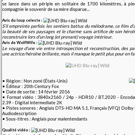
se lance dans un périple en solitaire de 1700 kilomètres, à pie
compagnie le souvenir de sa mère disparue...
Avis du loup celeste :
S'il empreinte parfois les sentiers battus du mélodrame, ce film d'
la beauté de ses paysages et le charme sans artifice de son héroï
reconstruire lors d'un long (et prenant) voyage intérieur
.
Avis de WolfWife :
Le voyage d'une vie entre introspection et reconstruction, des p
une actrice/héroïne brillante, mais il manque le petit plus pour en fa
• Région : Non zoné (États-Unis)
• Éditeur : 20th Century Fox
• Date de sortie : 14 février 2016
• Format vidéo : 3840x2160 / 24p - HDR10 / BT.2020 - Encod
2.39 - Digital intermediate 2K
• Pistes sonores : Anglais DTS-HD MA 5.1, Français (VFQ) Dolby D
Audiodescription
• Sous-titres : Anglais pour malentendants
Qualité vidéo :