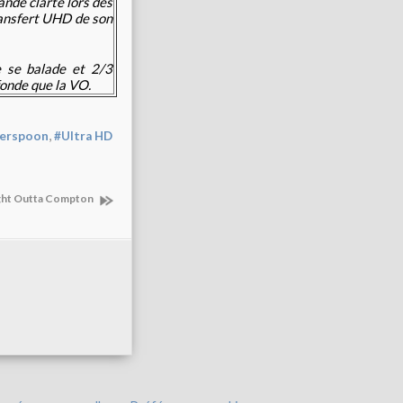
rande clarté lors des
ransfert UHD de son
e se balade et 2/3
fonde que la VO.
,
erspoon
#Ultra HD
aight Outta Compton