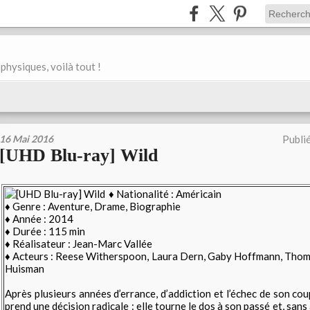
physiques, voilà tout !
16 Mai 2016
Publi
[UHD Blu-ray] Wild
♦ Nationalité : Américain
♦ Genre : Aventure, Drame, Biographie
♦ Année : 2014
♦ Durée : 115 min
♦ Réalisateur : Jean-Marc Vallée
♦ Acteurs : Reese Witherspoon, Laura Dern, Gaby Hoffmann, Thoma
Huisman
Après plusieurs années d’errance, d’addiction et l’échec de son cou
prend une décision radicale : elle tourne le dos à son passé et, san