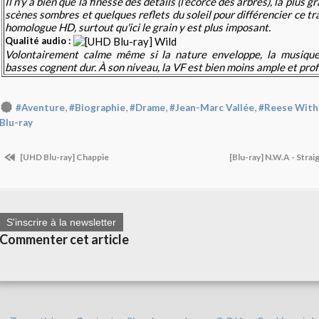
Il n'y a bien que la finesse des détails (l'écorce des arbres), la plus g
scènes sombres et quelques reflets du soleil pour différencier ce t
homologue HD, surtout qu'ici le grain y est plus imposant.
Qualité audio :
Volontairement calme même si la nature enveloppe, la musiqu
basses cognent dur. À son niveau, la VF est bien moins ample et pro
,
,
,
,
#Aventure
#Biographie
#Drame
#Jean-Marc Vallée
#Reese With
Blu-ray
[UHD Blu-ray] Chappie
[Blu-ray] N.W.A - Str
S'inscrire à la newsletter
Commenter cet article