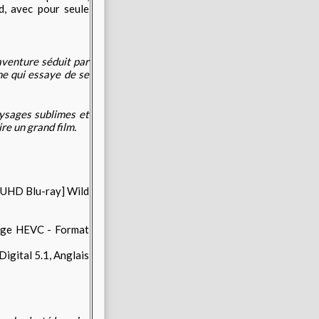
d, avec pour seule
aventure séduit par
ne qui essaye de se
aysages sublimes et
ire un grand film.
age HEVC - Format
igital 5.1, Anglais