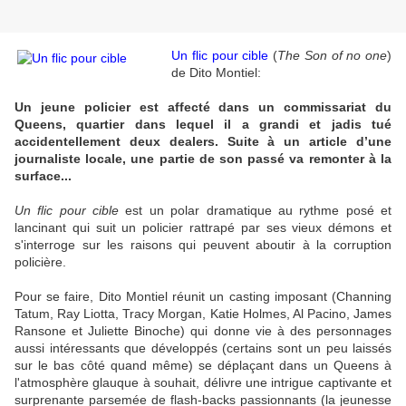
Un flic pour cible
(
The Son of no one
)
de Dito Montiel:
Un jeune policier est affecté dans un commissariat du
Queens, quartier dans lequel il a grandi et jadis tué
accidentellement deux dealers.
Suite à un article d’une
journaliste locale
, une partie de son passé va remonter à la
surface...
Un flic pour cible
est un polar dramatique au rythme posé et
lancinant qui suit un policier rattrapé par ses vieux démons et
s'interroge sur les raisons qui peuvent aboutir à la corruption
policière.
Pour se faire, Dito Montiel réunit un casting imposant (Channing
Tatum, Ray Liotta, Tracy Morgan, Katie Holmes, Al Pacino, James
Ransone et Juliette Binoche) qui donne vie à des personnages
aussi intéressants que développés (certains sont un peu laissés
sur le bas côté quand même) se déplaçant dans un Queens à
l'atmosphère glauque à souhait, délivre une intrigue captivante et
surprenante parsemée de flash-backs passionnants (la jeunesse