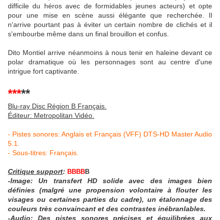
difficile du héros avec de formidables jeunes acteurs) et opte
pour une mise en scène aussi élégante que recherchée. Il
n'arrive pourtant pas à éviter un certain nombre de clichés et il
s'embourbe même dans un final brouillon et confus.
Dito Montiel arrive néanmoins à nous tenir en haleine devant ce
polar dramatique où les personnages sont au centre d'une
intrigue fort captivante.
***
**
Blu-ray Disc Région B Français.
Éditeur: Metropolitan Vidéo.
- Pistes sonores: Anglais et Français (VFF) DTS-HD Master Audio
5.1.
- Sous-titres: Français.
Critique support
:
BBBB
B
-Image: Un transfert HD solide avec des images bien
définies (malgré une propension volontaire à flouter les
visages ou certaines parties du cadre), un étalonnage des
couleurs très convaincant et des contrastes inébranlables.
-Audio: Des pistes sonores précises et équilibrées aux