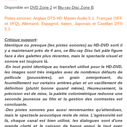
****
*
Disponible en
DVD Zone 2
et
Blu-ray Disc Zone B
.
Pistes sonores: Anglais DTS-HD Master Audio 5.1; Français (VFF
et VFQ), Allemand, Espagnol, Italien, Japonais et Castillan DTS
5.1.
Critique support
:
Identique ou presque (les pistes sonores) au HD-DVD sorti il
y a maintenant près de 4 ans, ce Blu-ray Disc fait pâle figure
face à des galettes plus récentes, mais le spectacle visuel et
sonore est toujours là.
-En tout point identique au transfert utilisé pour le HD-DVD,
les images sont très inégales avec de nombreux défauts de
pellicule (poussières), un grain omniprésent, du
fourmillement sur certains arrières-plan et un vacillement de
définition (plutôt bonne quand même). Heureusement, la
précision est de mise, la palette colorimétrique redonne une
seconde jeunesse au film et la gestion des contrastes est
concluante.
-Des pistes sonores pas aussi renversantes qu'attendues,
mais le spectacle acoustique reste de mise. L'agressivité est
là, chaque canal est bien utilisé, les dialogues sont d'une
grande clarté et le caisson de basse appui le tout avec