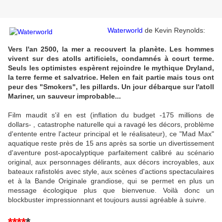
Waterworld
de Kevin Reynolds:
Vers l'an 2500, la mer a recouvert la planète. Les hommes
vivent sur des atolls artificiels, condamnés à court terme.
Seuls les optimistes espèrent rejoindre le mythique Dryland,
la terre ferme et salvatrice. Helen en fait partie mais tous ont
peur des "Smokers", les pillards. Un jour débarque sur l'atoll
Mariner, un sauveur improbable...
Film maudit s'il en est (inflation du budget -175 millions de
dollars- , catastrophe naturelle qui a ravagé les décors, problème
d'entente entre l'acteur principal et le réalisateur), ce "Mad Max"
aquatique reste près de 15 ans après sa sortie un divertissement
d'aventure post-apocalyptique parfaitement calibré au scénario
original, aux personnages délirants, aux décors incroyables, aux
bateaux rafistolés avec style, aux scènes d'actions spectaculaires
et à la Bande Originale grandiose, qui se permet en plus un
message écologique plus que bienvenue. Voilà donc un
blockbuster impressionnant et toujours aussi agréable à suivre.