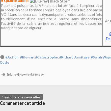
• Qualité audio :
Pourtant puissante, la VF ne peut lutter face à l'ampleur et à
la précision de la tornade sonore déployée dans la pièce par la
VO. Dans les deux cas la dynamique est redoutable, les effets
tourbillonnent d'une enceinte à l'autre sans discontinuer,
Ang
l'activité de la scène arrière est régulière et les basses ne
manquent pas de vigueur.
É
Dat
,
,
,
,
#Action
#Blu-ray
#Catastrophe
#Richard Armitage
#Sarah Wayn
Quale
[Blu-ray] New York Melody
S'inscrire à la newsletter
Commenter cet article