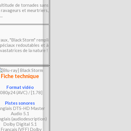
multitude de tornades sans
 ravageurs et meurtriers,
..
aux, "Black Storm" rempli
spéciaux redoutables et à
astatrices de la nature !
Fiche technique
Format vidéo
080p24 (AVC) / [1.78]
Pistes sonores
Anglais DTS-HD Master
Audio 5.1
nglais (audiodescription)
Dolby Digital 5.1
 Français (VFF) Dolby