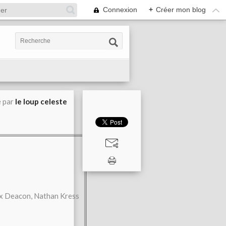
Connexion
+
Créer mon blog
é par
le loup celeste
ax Deacon, Nathan Kress