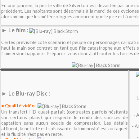
En une journée, la petite ville de Silverton est dévastée par une 
précédent. Les habitants sont désormais à la merci de ces cyclones
alors même que les météorologues annoncent que le pire est à venir.
► Le film :
Certes prévisible côté scénario et peuplé de personnages caricatur
haut la main son contrat en tant que film catastrophe aux effets 
l'immersion happante. Préparez-vous donc à affronter les forces dév
► Le Blu-ra
y Disc :
1
• Qualité vidéo :
Un transfert HD quasi-parfait (contrastes parfois hésitants
- 
sur certains plans) qui respecte le rendu des sources de
captation sans aucun soucis de compression. Les détails
- A
affluent, la netteté est saisissante, la luminosité est au taquet
et la fluidité n'est pas en reste.
-