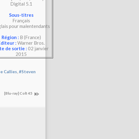
Digital 5.1
Sous-titres
Français
lais pour malentendants
Région :
B (France)
diteur :
Warner Bros.
e de sortie :
02 janvier
2015
,
e Callies
#Steven
[Blu-ray] Colt 45