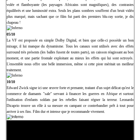
volée et flamboyante (les paysages Africains sont magnifiques), des contrastes
équilibrés et une luminosité extra. Seuls les plans sombres souffrent d'un bruit vidéo
plus marqué, mais sachant que ce film fut parti des premiers blu-ray sortie, je dis
chapeau !
05/10
La VF est proposée en simple Dolby Digital, et bien que celle-ci possède un bon
mixage, il lui manque du dynamisme. Tous les canaux sont utilisés avec des effets
surround très présents (les balles fusent de toutes parts), un caisson réagissant au bon
moment, et une partie frontale exploitant au mieux les effets qui lui sont octroyés.
L'ensemble nous offre une belle immersion, même si cette piste méritait un meilleur
traitement.
10/10
Edward Zwick signe ici une œuvre forte et prenante, traitant d'un sujet délicat qu'est le
commerce de diamants "sale" servant à financer les guerres en Afrique et surtout
l'utilisation d'enfants soldats par les rebelles faisant régner la terreur. Leonardo
Dicaprio trouve un rôle à sa mesure en campant ce contrebandier prêt à tout pour
arriver à ses fins. Film dur et intense que je recommande vivement.