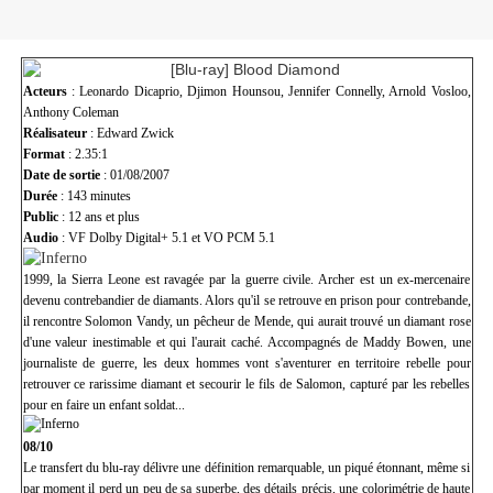
Acteurs
: Leonardo Dicaprio, Djimon Hounsou, Jennifer Connelly, Arnold Vosloo,
Anthony Coleman
Réalisateur
: Edward Zwick
Format
: 2.35:1
Date de sortie
: 01/08/2007
Durée
: 143 minutes
Public
: 12 ans et plus
Audio
: VF Dolby Digital+ 5.1 et VO PCM 5.1
1999, la Sierra Leone est ravagée par la guerre civile. Archer est un ex-mercenaire
devenu contrebandier de diamants. Alors qu'il se retrouve en prison pour contrebande,
il rencontre Solomon Vandy, un pêcheur de Mende, qui aurait trouvé un diamant rose
d'une valeur inestimable et qui l'aurait caché. Accompagnés de Maddy Bowen, une
journaliste de guerre, les deux hommes vont s'aventurer en territoire rebelle pour
retrouver ce rarissime diamant et secourir le fils de Salomon, capturé par les rebelles
pour en faire un enfant soldat...
08/10
Le transfert du blu-ray délivre une définition remarquable, un piqué étonnant, même si
par moment il perd un peu de sa superbe, des détails précis, une colorimétrie de haute