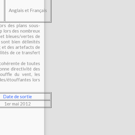
Anglais et Français
ors des plans sous-
amp lors des nombreux
 et bleues/vertes de
 sont bien délimités
 et des artefacts de
ités de ce transfert
 cohérente de toutes
onne directivité des
ouffle du vent, les
des/étouffantes lors
Date de sortie
1er mai 2012