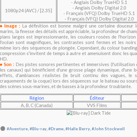
- Anglais Dolby TrueHD 5.1
- Anglais Dolby Digital 2.0
1080p24 (AVC) / [2.35]
- Français (VFQ) Dolby TrueHD 5.1
- Français (VFQ) Dolby Digital 2.0
• Image :
La définition est bonne malgré une certaine douceur l
marins, la finesse des détails est appréciable, la profondeur de ch
plans larges est impressionnante, les couleurs rosées de l'horizon
l'océan sont magnifiques, les contrastes sont fermes et les noirs
même lors des séquences de plongée. Cependant, du colour banding
compression s'invitent de temps à autre et amenuisent donc les qual
HD.
• Son :
Des pistes sonores pertinentes et immersives (l'utilisation
les canaux) qui bénéficient d'une grosse plage dynamique, d'une b
effets, d'ambiances réalistes (le bruit continu des vagues, le s
craquements de la coque) lors des séquences sur le bateau ou sour
des scènes sous-marines, et de basses à la profondeur troublante.
Région
Éditeur
A, B, C (Canada)
VVS Films
,
,
,
,
#Aventure
#Blu-ray
#Drame
#Halle Berry
#John Stockwell