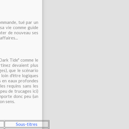
commande, tué par un
 sa vie comme guide
onter de nouveau ses
ffaires...
"Dark Tide" comme le
rtinez devaient plus
es), que le scénario
 loin d'être logiques
ns en eaux profondes
les requins sans les
 peu de trucages ici)
importe donc peu (un
on sens.
Sous-titres