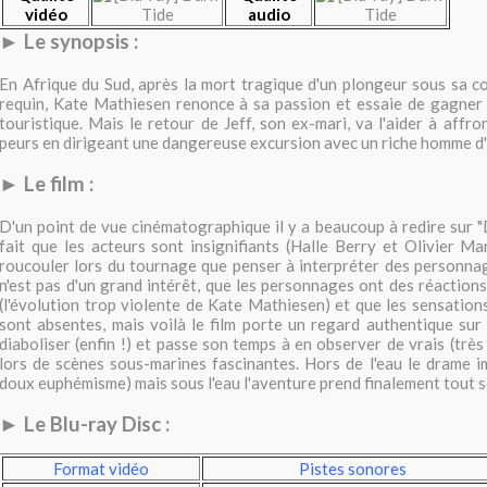
vidéo
audio
► Le synopsis :
En Afrique du Sud, après la mort tragique d'un plongeur sous sa 
requin, Kate Mathiesen renonce à sa passion et essaie de gagner
touristique. Mais le retour de Jeff, son ex-mari, va l'aider à affr
peurs en dirigeant une dangereuse excursion avec un riche homme d'a
► Le film :
D'un point de vue cinématographique il y a beaucoup à redire sur 
fait que les acteurs sont insignifiants (Halle Berry et Olivier Ma
roucouler lors du tournage que penser à interpréter des personnag
n'est pas d'un grand intérêt, que les personnages ont des réactions
(l'évolution trop violente de Kate Mathiesen) et que les sensatio
sont absentes, mais voilà le film porte un regard authentique sur 
diaboliser (enfin !) et passe son temps à en observer de vrais (très
lors de scènes sous-marines fascinantes. Hors de l'eau le drame 
doux euphémisme) mais sous l'eau l'aventure prend finalement tout s
► Le Blu-ra
y Disc :
Format vidéo
Pistes sonores