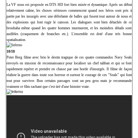
La VF nous est proposée en DTS HD fort bien mixée et dynamique. Après un début
relativement calme, les choses sérieuses commencent quand nos héros sont pris à
partie par les insurgés avec une déferlante de balles qui fusent tout autour de nous et
des explosions qui font rugir le caisson. Les dialogues sont bien détachés de ce
brouhaha même quand les quatre hommes murmurent, et les moindres détails sont
audibles (craquement de branches etc.). L'ensemble est doté d'une très bonne
spatialisation.
10/10
Peter Berg filme avec brio le destin tragique de ces quatre commandos Navy Seals
envoyés en mission de reconnaissance pour localiser un chef taliban et qui se font
rapidement repérer et prendre en chasse par une horde d'insurgés. Il filme de façon
réaliste la guerre dans toute son horreur et surtout le courage de ces "Seals" qui font
tout pour survivre. Bon certains passages sont un peu gros mais je recommande
vraiment ce film sachant que c'est tiré d'une histoire vraie.