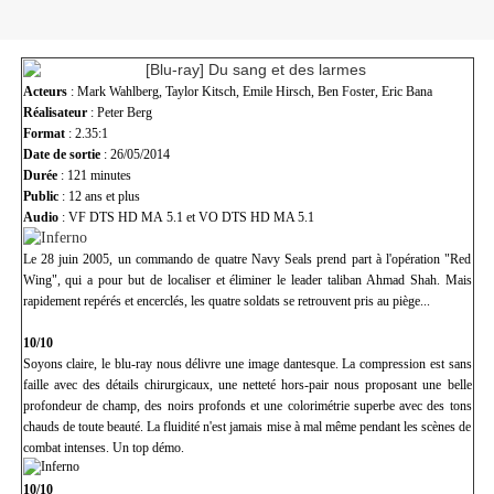
Acteurs
: Mark Wahlberg, Taylor Kitsch, Emile Hirsch, Ben Foster, Eric Bana
Réalisateur
: Peter Berg
Format
: 2.35:1
Date de sortie
: 26/05/2014
Durée
: 121 minutes
Public
: 12 ans et plus
Audio
: VF DTS HD MA 5.1 et VO DTS HD MA 5.1
Le 28 juin 2005, un commando de quatre Navy Seals prend part à l'opération "Red
Wing", qui a pour but de localiser et éliminer le leader taliban Ahmad Shah. Mais
rapidement repérés et encerclés, les quatre soldats se retrouvent pris au piège...
10/10
Soyons claire, le blu-ray nous délivre une image dantesque. La compression est sans
faille avec des détails chirurgicaux, une netteté hors-pair nous proposant une belle
profondeur de champ, des noirs profonds et une colorimétrie superbe avec des tons
chauds de toute beauté. La fluidité n'est jamais mise à mal même pendant les scènes de
combat intenses. Un top démo.
10/10