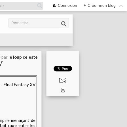
Connexion
+
Créer mon blog
é par
le loup celeste
V
’empire menaçant de
fait rage entre les