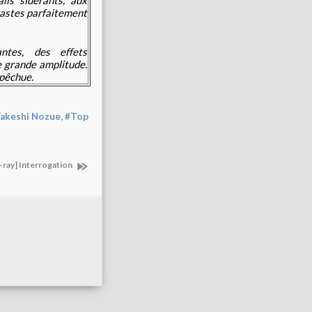
trastes parfaitement
ntes, des effets
e grande amplitude.
 pêchue.
,
akeshi Nozue
#Top
-ray] Interrogation