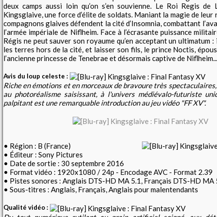
deux camps aussi loin qu’on s’en souvienne. Le Roi Regis de
Kingsglaive, une force d’élite de soldats. Maniant la magie de leur r
compagnons glaives défendent la cité d’Insomnia, combattant l’av
l’armée impériale de Niflheim. Face à l’écrasante puissance militaire
Régis ne peut sauver son royaume qu’en acceptant un ultimatum : i
les terres hors de la cité, et laisser son fils, le prince Noctis, épo
l’ancienne princesse de Tenebrae et désormais captive de Niflheim..
Avis du loup celeste :
Riche en émotions et en morceaux de bravoure très spectaculaires, 
au photoréalisme saisissant, à l'univers médiévalo-futuriste un
palpitant est une remarquable introduction au jeu vidéo "FF XV".
• Région : B (France)
• Éditeur : Sony Pictures
• Date de sortie : 30 septembre 2016
• Format vidéo : 1920x1080 / 24p - Encodage AVC - Format 2.39
• Pistes sonores : Anglais DTS-HD MA 5.1, Français DTS-HD MA 
• Sous-titres : Anglais, Français, Anglais pour malentendants
Qualité vidéo :
Du tout numérique rutilant au grain artificiel soigné, aux déta