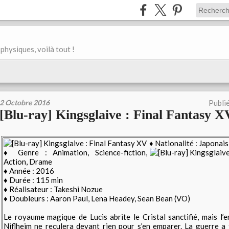
physiques, voilà tout !
2 Octobre 2016
Publi
[Blu-ray] Kingsglaive : Final Fantasy X
♦
Nationalité : Japonais
♦ Genre : Animation, Science-fiction,
Action, Drame
♦ Année : 2016
♦ Durée : 115 min
♦ Réalisateur : Takeshi Nozue
♦ Doubleurs : Aaron Paul
, Lena Headey, Sean Bean (VO)
Le royaume magique de Lucis abrite le Cristal sanctifié, mais l
Niflheim ne reculera devant rien pour s’en emparer. La guerre a 