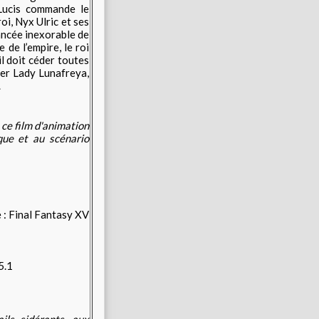
 Lucis commande le
oi, Nyx Ulric et ses
ancée inexorable de
 de l’empire, le roi
l doit céder toutes
user Lady Lunafreya,
.
ce film d'animation
ique et au scénario
5.1
ils sidérants, aux