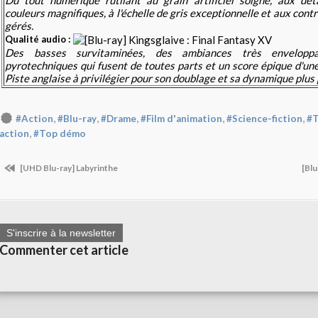
couleurs magnifiques, à l'échelle de gris exceptionnelle et aux con
gérés.
Qualité audio :
Des basses survitaminées, des ambiances très enveloppa
pyrotechniques qui fusent de toutes parts et un score épique d'un
Piste anglaise à privilégier pour son doublage et sa dynamique plus
,
,
,
,
,
#Action
#Blu-ray
#Drame
#Film d'animation
#Science-fiction
#T
,
action
#Top démo
[UHD Blu-ray] Labyrinthe
[Blu
S'inscrire à la newsletter
Commenter cet article