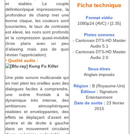
et stables. Le couple
Fiche technique
définition/piqué impressionne, la
profondeur de champ met une
Format vidéo
bonne claque, les couleurs sont
1080p24 (AVC) / [2.35]
luxuriantes, le taux de contraste
est élevé, les noirs sont profonds
Pistes sonores
et la compression quasi-invisible
- Cantonais DTS-HD Master
(trois plans avec un peu
Audio 5.1
d'aliasing mais pas de quoi
- Cantonais DTS-HD Master
réviser l'appréciation).
Audio 2.0
• Qualité audio :
Sous-titres
Anglais imposés
Une piste sonore multicanale qui
en met plein les oreilles avec des
Région :
B (Royaume-Uni)
dialogues faciles à comprendre,
Éditeur :
Signature
une scène frontale à la
Entertainment
dynamique très intense, des
Date de sortie :
23 février
ambiances atmosphériques
2015
réalistes et enveloppantes, des
effets se déplaçant d'avant en
arrière et de droite à gauche
dans un mouvement circulaire