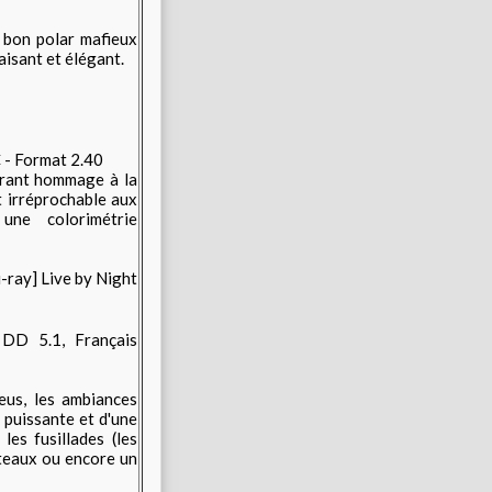
e bon polar mafieux
aisant et élégant.
 - Format 2.40
brant hommage à la
t irréprochable aux
une colorimétrie
DD 5.1, Français
neus, les ambiances
 puissante et d'une
les fusillades (les
ateaux ou encore un