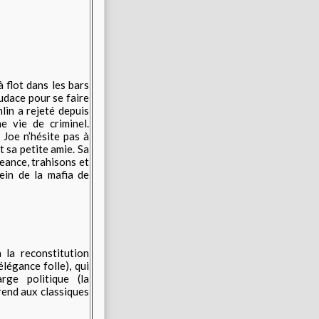
 flot dans les bars
audace pour se faire
lin a rejeté depuis
e vie de criminel.
 Joe n’hésite pas à
t sa petite amie. Sa
eance, trahisons et
ein de la mafia de
 la reconstitution
légance folle), qui
rge politique (la
rend aux classiques