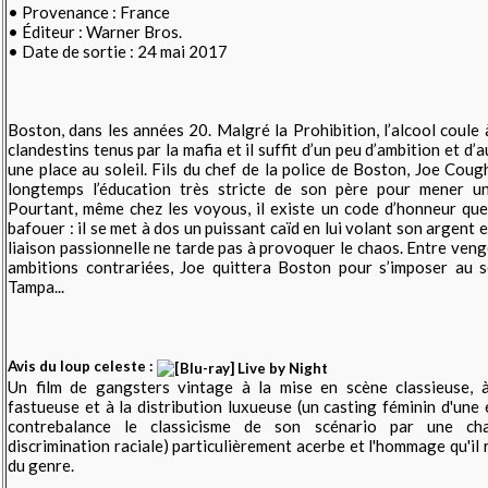
• Provenance : France
• Éditeur : Warner Bros.
• Date de sortie : 24 mai 2017
Boston, dans les années 20. Malgré la Prohibition, l’alcool coule à
clandestins tenus par la mafia et il suffit d’un peu d’ambition et d’
une place au soleil. Fils du chef de la police de Boston, Joe Cough
longtemps l’éducation très stricte de son père pour mener un
Pourtant, même chez les voyous, il existe un code d’honneur que
bafouer : il se met à dos un puissant caïd en lui volant son argent e
liaison passionnelle ne tarde pas à provoquer le chaos. Entre veng
ambitions contrariées, Joe quittera Boston pour s’imposer au s
Tampa...
Avis du loup celeste :
Un film de gangsters vintage à la mise en scène classieuse, à
fastueuse et à la distribution luxueuse (un casting féminin d'une é
contrebalance le classicisme de son scénario par une cha
discrimination raciale) particulièrement acerbe et l'hommage qu'il 
du genre.