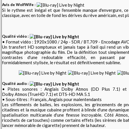
Avis de WolfWife :
Si le rythme est inégal et que l'ensemble manque d'envergure, c
classique, avec en toile de fond les dérives du rêve américain, est pl
Qualité vidéo :
• Format vidéo : 1920x1080 / 24p - SDR / BT.709 - Encodage AVC
Un transfert HD somptueux et jamais tape à l’œil qui rend un vi
magnifique photographie du film. De la définition tout simplemen
contrastes d'une redoutable efficacité, en passant par 
formidablement stylisée, le résultat est définitivement sublime.
Qualité audio :
• Pistes sonores : Anglais Dolby Atmos (DD Plus 7.1) et 
Dolby Atmos (TrueHD 7.1) et DTS-HD MA 5.1
• Sous-titres : Français, Anglais pour malentendants
Les sifflements de balles, les explosions, les grincements de p
citadines et la musique cubaine profitent à blinde d'une dynamique
spatialisation multicanale d'une finesse incroyable. Côté Atmos, 
ricochets de cartouches) comme certains effets (les sirènes de b
lancer mémorable de cigarette) prennent de la hauteur.