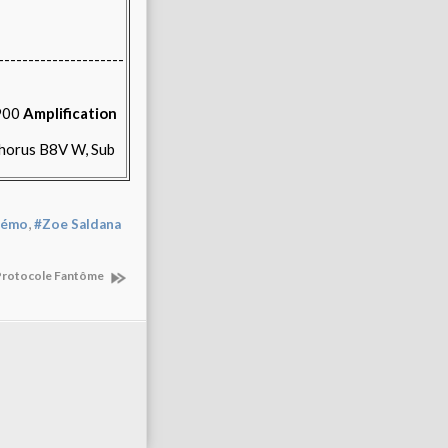
---------------------
900
Amplification
horus B8V W, Sub
,
démo
#Zoe Saldana
: Protocole Fantôme