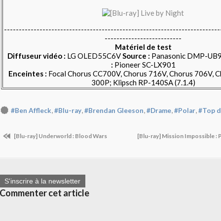
-------------------------------------------------------------------------
--------------------------
Matériel de test
Diffuseur vidéo :
LG OLED55C6V
Source :
Panasonic DMP-UB
:
Pioneer SC-LX901
Enceintes :
Focal Chorus CC700V, Chorus 716V, Chorus 706V, C
300P; Klipsch RP-140SA (7.1.4)
,
,
,
,
,
#Ben Affleck
#Blu-ray
#Brendan Gleeson
#Drame
#Polar
#Top 
[Blu-ray] Underworld : Blood Wars
[Blu-ray] Mission Impossible 
S'inscrire à la newsletter
Commenter cet article