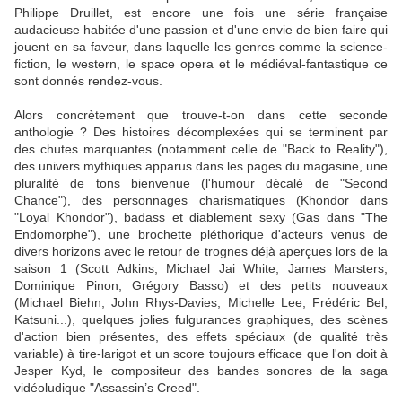
Philippe Druillet, est encore une fois une série française
audacieuse habitée d'une passion et d'une envie de bien faire qui
jouent en sa faveur, dans laquelle les genres comme la science-
fiction, le western, le space opera et le médiéval-fantastique ce
sont donnés rendez-vous.
Alors concrètement que trouve-t-on dans cette seconde
anthologie ? Des histoires décomplexées qui se terminent par
des chutes marquantes (notamment celle de "Back to Reality"),
des univers mythiques apparus dans les pages du magasine, une
pluralité de tons bienvenue (l'humour décalé de "Second
Chance"), des personnages charismatiques (Khondor dans
"Loyal Khondor"), badass et diablement sexy (Gas dans "The
Endomorphe"), une brochette pléthorique d'acteurs venus de
divers horizons avec le retour de trognes déjà aperçues lors de la
saison 1 (Scott Adkins, Michael Jai White, James Marsters,
Dominique Pinon, Grégory Basso) et des petits nouveaux
(Michael Biehn, John Rhys-Davies, Michelle Lee, Frédéric Bel,
Katsuni...), quelques jolies fulgurances graphiques, des scènes
d'action bien présentes, des effets spéciaux (de qualité très
variable) à tire-larigot et un score toujours efficace que l'on doit à
Jesper Kyd, le compositeur des bandes sonores de la saga
vidéoludique "Assassin’s Creed".