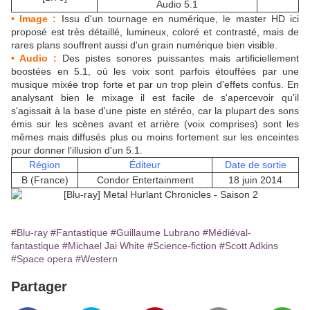
Audio 5.1
• Image :
Issu d'un tournage en numérique, le master HD ici
proposé est très détaillé, lumineux, coloré et contrasté, mais de
rares plans souffrent aussi d'un grain numérique bien visible.
• Audio :
Des pistes sonores puissantes mais artificiellement
boostées en 5.1, où les voix sont parfois étouffées par une
musique mixée trop forte et par un trop plein d'effets confus. En
analysant bien le mixage il est facile de s'apercevoir qu'il
s'agissait à la base d'une piste en stéréo, car la plupart des sons
émis sur les scènes avant et arrière (voix comprises) sont les
mêmes mais diffusés plus ou moins fortement sur les enceintes
pour donner l'illusion d'un 5.1.
Région
Éditeur
Date de sortie
B (France)
Condor Entertainment
18 juin 2014
#Blu-ray
#Fantastique
#Guillaume Lubrano
#Médiéval-
fantastique
#Michael Jai White
#Science-fiction
#Scott Adkins
#Space opera
#Western
Partager