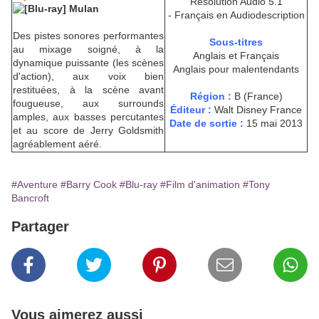
Resolution Audio 5.1
- Français en Audiodescription
Des pistes sonores performantes
Sous-titres
au mixage soigné, à la
Anglais et Français
dynamique puissante (les scènes
Anglais pour malentendants
d'action), aux voix bien
restituées, à la scène avant
Région :
B (France)
fougueuse, aux surrounds
Éditeur :
Walt Disney France
amples, aux basses percutantes
Date de sortie :
15 mai 2013
et au score de Jerry Goldsmith
agréablement aéré.
#Aventure
#Barry Cook
#Blu-ray
#Film d'animation
#Tony
Bancroft
Partager
Vous aimerez aussi