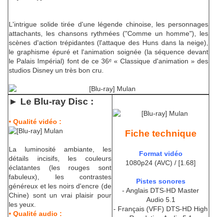
L'intrigue solide tirée d'une légende chinoise, les personnages
attachants, les chansons rythmées ("Comme un homme"), les
scènes d'action trépidantes (l'attaque des Huns dans la neige),
le graphisme épuré et l'animation soignée (la séquence devant
le Palais Impérial) font de ce 36ᵉ « Classique d'animation » des
studios Disney un très bon cru.
► Le Blu-ra
y Disc :
• Qualité vidéo :
Fiche technique
La luminosité ambiante, les
Format vidéo
détails incisifs, les couleurs
1080p24 (AVC) / [1.68]
éclatantes (les rouges sont
fabuleux), les contrastes
Pistes sonores
généreux et les noirs d'encre (de
- Anglais DTS-HD Master
Chine) sont un vrai plaisir pour
Audio 5.1
les yeux.
- Français (VFF) DTS-HD High
• Qualité audio :