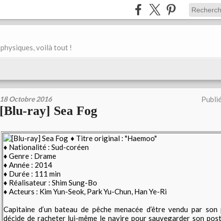
physiques, voilà tout !
18 Octobre 2016
Publi
[Blu-ray] Sea Fog
♦ Titre original : "Haemoo"
♦ Nationalité : Sud-coréen
♦ Genre : Drame
♦ Année : 2014
♦ Durée : 111 min
♦ Réalisateur : Shim Sung-Bo
♦ Acteurs : Kim Yun-Seok, Park Yu-Chun, Han Ye-Ri
Capitaine d’un bateau de pêche menacée d’être vendu par son 
décide de racheter lui-même le navire pour sauvegarder son post