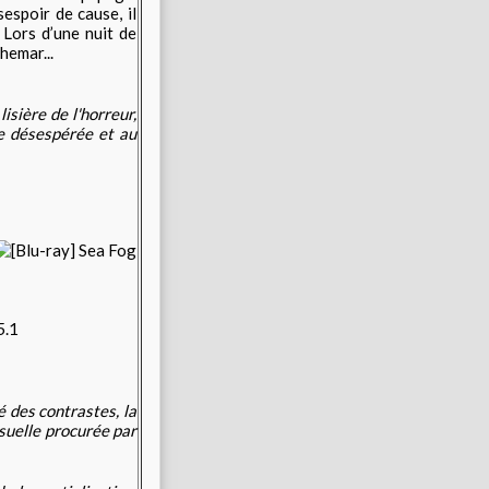
espoir de cause, il
 Lors d’une nuit de
hemar...
isière de l'horreur,
ce désespérée et au
5.1
é des contrastes, la
isuelle procurée par