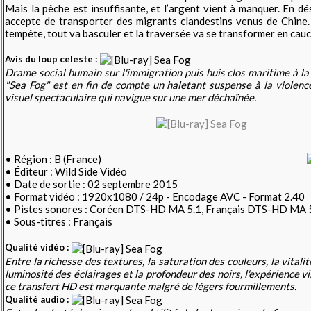
Mais la pêche est insuffisante, et l’argent vient à manquer. En dés
accepte de transporter des migrants clandestins venus de Chine.
tempête, tout va basculer et la traversée va se transformer en cauc
Avis du loup celeste :
Drame social humain sur l'immigration puis huis clos maritime à la l
"Sea Fog" est en fin de compte un haletant suspense à la violen
visuel spectaculaire qui navigue sur une mer déchaînée.
• Région : B (France)
• Éditeur : Wild Side Vidéo
• Date de sortie : 02 septembre 2015
• Format vidéo : 1920x1080 / 24p - Encodage AVC - Format 2.40
• Pistes sonores : Coréen DTS-HD MA 5.1, Français DTS-HD MA 
• Sous-titres : Français
Qualité vidéo :
Entre la richesse des textures, la saturation des couleurs, la vitalit
luminosité des éclairages et la profondeur des noirs, l'expérience v
ce transfert HD est marquante malgré de légers fourmillements.
Qualité audio :