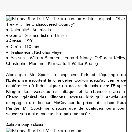
♦ Titre original : "Star
Trek VI : The Undiscovered Country"
♦
Nationalité : Américain
♦ Genre : Science-fiction, Thriller
♦ Année : 1991
♦ Durée : 110 min
♦ Réalisateur : Nicholas Meyer
♦ Acteurs :
William Shatner, Leonard Nimoy, DeForest Kelley,
Christopher Plummer, Kim Cattrall, Walter Koenig
Alors que Mr Spock, le capitaine Kirk et l’équipage de
l’Enterprise escortent le chancelier Gorkon jusqu’au centre de
conférence où il doit signer un accord de paix avec l’Empire
Klingon, leur vaisseau est attaqué et le chancelier abattu.
Chang, général des Klingons, accuse Kirk qu’il envoie en
compagnie du docteur McCoy sur la prison de glace Rura
Penthe. Mr Spock ne dispose que de quelques jours pour
sauver son ami et maintenir la paix menacée...
Avis du loup celeste :