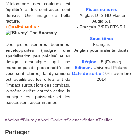
l'étalonnage des couleurs est
équilibré et les contrastes sont
Pistes sonores
denses. Une image de belle
- Anglais DTS-HD Master
facture.
Audio 5.1
• Qualité audio :
- Français (VFF) DTS 5.1
Sous-titres
Des pistes sonores bourrines,
Français
enveloppantes (malgré une
Anglais pour malentendants
spatialisation peu précise) et au
design acoustique qui ne
Région :
B (France)
manque pas de personnalité. Les
Éditeur :
Universal Pictures
voix sont claires, la dynamique
Date de sortie :
04 novembre
est équilibrée, les effets ont de
2014
l'impact surtout lors des combats,
la scène arrière est très active, la
musique est puissante et les
basses sont assommantes.
#Action
#Blu-ray
#Noel Clarke
#Science-fiction
#Thriller
Partager