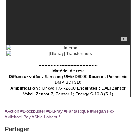
---------------------------------------------------------------------------------
---------------------------------------
Matériel de test
Diffuseur vidéo :
Samsung UE55D8000
Source :
Panasonic
DMP-BDT310
Amplification :
Onkyo TX-RZ800
Enceintes :
DALI Zensor
Vokal, Zensor 7, Zensor 1; Energy S-10.3 (5.1)
#Action
#Blockbuster
#Blu-ray
#Fantastique
#Megan Fox
#Michael Bay
#Shia Labeouf
Partager