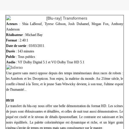
Acteurs
: Shia LaBeouf, Tyrese Gibson, Josh Duhamel, Megan Fox, Anthony
Anderson
Réalisateur
: Michael Bay
Format
: 2.40:1
Date de sortie
: 03/03/2011
Durée
: 143 minutes
Public
: Tous publics
Audio
: VF Dolby Digital 5.1 et VO Dolby True HD 5.1
Une guerre sans merci oppose depuis des temps immémoriaux deux races de robots :
les Autobots et les Decepticon. Son enjeu, la maîtrise du monde. Au 21ème siècle, le
conflit s'étend à la Terre, et le jeune Sam Witwicky devient, à son tour, l'ultime espoir
de l'humanité...
09/10
Le transfert du blu-ray nous offre une belle démonstration du format HD. Les scènes
de jours sont éblouissantes et détaillées, et celles de nuit tout aussi démonstratives. Le
piqué est ciselé et le niveau de détails époustouflant. Le contraste est saisissant et les
noirs équilibrés. La palette colorimétrique est dynamique et riche, et un léger grain
cinéma s'invite de temps en temps mais sans conséquence sur le master.