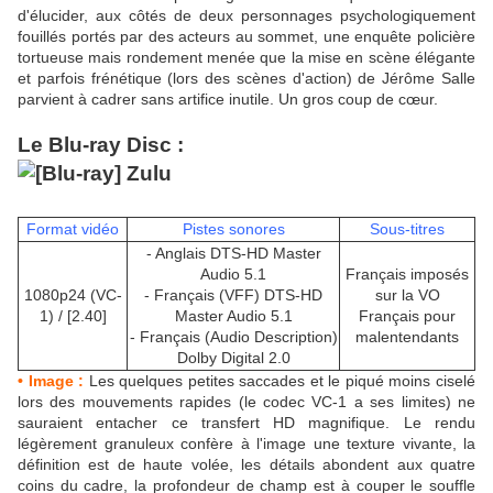
d'élucider, aux côtés de deux personnages psychologiquement
fouillés portés par des acteurs au sommet, une enquête policière
tortueuse mais rondement menée que la mise en scène élégante
et parfois frénétique (lors des scènes d'action) de Jérôme Salle
parvient à cadrer sans artifice inutile. Un gros coup de cœur.
Le Blu-ray Disc :
Format vidéo
Pistes sonores
Sous-titres
- Anglais DTS-HD Master
Audio 5.1
Français imposés
1080p24 (VC-
- Français (VFF) DTS-HD
sur la VO
1) / [2.40]
Master Audio 5.1
Français pour
- Français (Audio Description)
malentendants
Dolby Digital 2.0
• Image :
Les quelques petites saccades et le piqué moins ciselé
lors des mouvements rapides (le codec VC-1 a ses limites) ne
sauraient entacher ce transfert HD magnifique. Le rendu
légèrement granuleux confère à l'image une texture vivante, la
définition est de haute volée, les détails abondent aux quatre
coins du cadre, la profondeur de champ est à couper le souffle