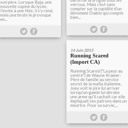
baron de la drogue sous les
son père. Lorsque Baja, une
verrous. Mais c'est sans
nouvelle copine du lycée,
compter sur la cupidité d'un
l’invite à une fête, il s’y rend,
dénommé Diablo qui compte
mais une brute le provoque
bien...
en...
14 Juin 2013
Running Scared
(Import CA)
Running Scared ("La peur au
ventre") de Wayne Kramer:
Père de famille au service
secret de la mafia italienne,
Joey voit le pire lui arriver
lorsqu'un gamin lui dérobe
une arme qu'il cachait car elle
impliquait ses patrons dans un
meurtre. Pour sa survie,...