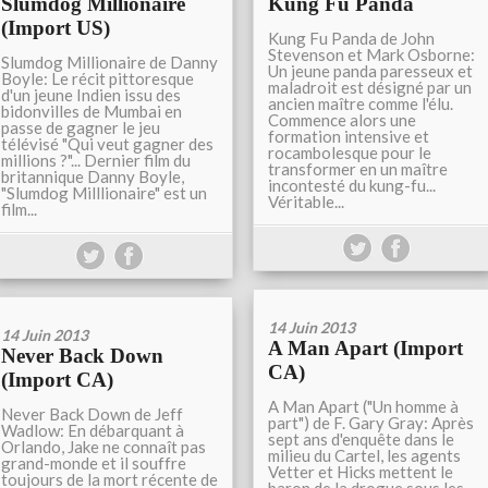
Slumdog Millionaire
Kung Fu Panda
(Import US)
Kung Fu Panda de John
Stevenson et Mark Osborne:
Slumdog Millionaire de Danny
Un jeune panda paresseux et
Boyle: Le récit pittoresque
maladroit est désigné par un
d'un jeune Indien issu des
ancien maître comme l'élu.
bidonvilles de Mumbai en
Commence alors une
passe de gagner le jeu
formation intensive et
télévisé "Qui veut gagner des
rocambolesque pour le
millions ?"... Dernier film du
transformer en un maître
britannique Danny Boyle,
incontesté du kung-fu...
"Slumdog Milllionaire" est un
Véritable...
film...
14 Juin 2013
14 Juin 2013
A Man Apart (Import
Never Back Down
CA)
(Import CA)
A Man Apart ("Un homme à
Never Back Down de Jeff
part") de F. Gary Gray: Après
Wadlow: En débarquant à
sept ans d'enquête dans le
Orlando, Jake ne connaît pas
milieu du Cartel, les agents
grand-monde et il souffre
Vetter et Hicks mettent le
toujours de la mort récente de