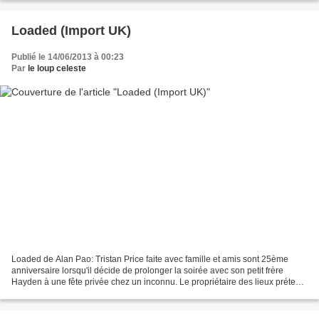
Loaded (Import UK)
Publié le 14/06/2013 à 00:23
Par
le loup celeste
Loaded de Alan Pao: Tristan Price faite avec famille et amis sont 25ème
anniversaire lorsqu'il décide de prolonger la soirée avec son petit frère
Hayden à une fête privée chez un inconnu. Le propriétaire des lieux prétend
connaître Tristan et va s'immiscer...