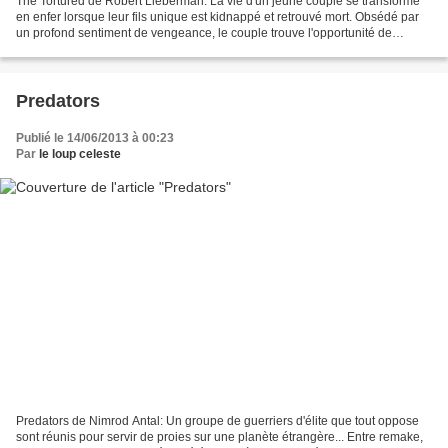
The Tortured de Robert Lieberman: La vie d'un jeune couple se transforme
en enfer lorsque leur fils unique est kidnappé et retrouvé mort. Obsédé par
un profond sentiment de vengeance, le couple trouve l'opportunité de
kidnapper le meurtrier de leur fils......
Predators
Publié le 14/06/2013 à 00:23
Par
le loup celeste
Predators de Nimrod Antal: Un groupe de guerriers d'élite que tout oppose
sont réunis pour servir de proies sur une planète étrangère... Entre remake,