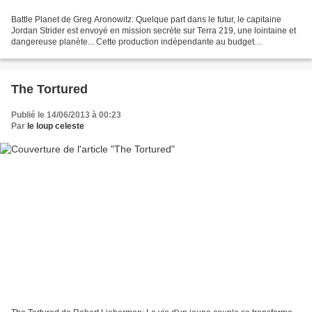
Battle Planet de Greg Aronowitz: Quelque part dans le futur, le capitaine
Jordan Strider est envoyé en mission secrète sur Terra 219, une lointaine et
dangereuse planète... Cette production indépendante au budget
microscopique est un planet opera alternant...
The Tortured
Publié le 14/06/2013 à 00:23
Par
le loup celeste