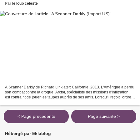
Par
le loup celeste
A Scanner Darkly de Richard Linklater: Californie, 2013. L'Amérique a perdu
son combat contre la drogue. Arctor, spécialiste des missions d'infiltration,
est contraint de jouer les taupes auprès de ses amis. Lorsqu'il reçoit l'ordre
de s'espionner lui-même,...
< Page précédente
Page suivante >
Hébergé par Eklablog