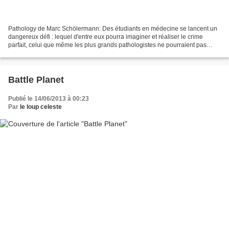
Pathology de Marc Schölermann: Des étudiants en médecine se lancent un
dangereux défi : lequel d'entre eux pourra imaginer et réaliser le crime
parfait, celui que même les plus grands pathologistes ne pourraient pas
élucider ? Ce thriller horrifique à...
Battle Planet
Publié le 14/06/2013 à 00:23
Par
le loup celeste