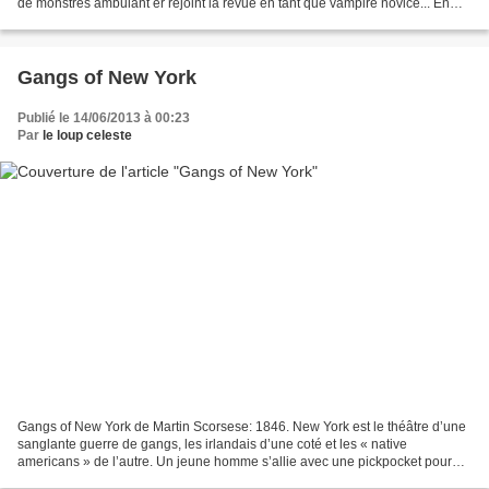
de monstres ambulant er rejoint la revue en tant que vampire novice... En
associant comédie potache et...
Gangs of New York
Publié le 14/06/2013 à 00:23
Par
le loup celeste
Gangs of New York de Martin Scorsese: 1846. New York est le théâtre d’une
sanglante guerre de gangs, les irlandais d’une coté et les « native
americans » de l’autre. Un jeune homme s’allie avec une pickpocket pour
venger la mort de son père… Cette fresque...