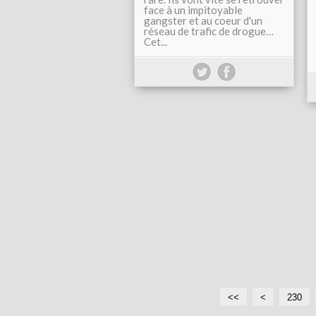
face à un impitoyable
gangster et au coeur d'un
réseau de trafic de drogue…
Cet...
<<
<
2
2
2
230
0
1
2