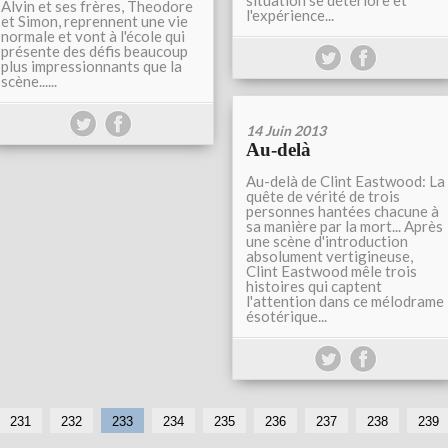
situation se détériore et
Alvin et ses frères, Theodore
l'expérience...
et Simon, reprennent une vie
normale et vont à l'école qui
présente des défis beaucoup
plus impressionnants que la
scène......
14 Juin 2013
Au-delà
Au-delà de Clint Eastwood: La
quête de vérité de trois
personnes hantées chacune à
sa manière par la mort... Après
une scène d'introduction
absolument vertigineuse,
Clint Eastwood mêle trois
histoires qui captent
l'attention dans ce mélodrame
ésotérique...
231
232
233
234
235
236
237
238
239