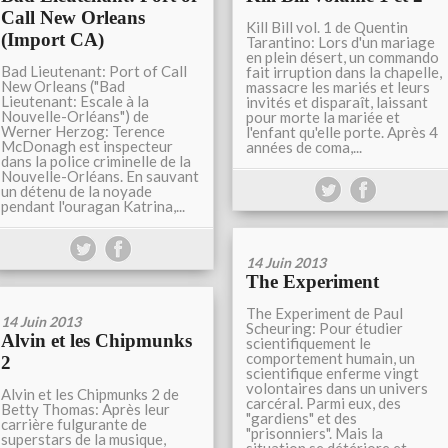
Call New Orleans
Kill Bill vol. 1 de Quentin
(Import CA)
Tarantino: Lors d'un mariage
en plein désert, un commando
Bad Lieutenant: Port of Call
fait irruption dans la chapelle,
New Orleans ("Bad
massacre les mariés et leurs
Lieutenant: Escale à la
invités et disparaît, laissant
Nouvelle-Orléans") de
pour morte la mariée et
Werner Herzog: Terence
l'enfant qu'elle porte. Après 4
McDonagh est inspecteur
années de coma,...
dans la police criminelle de la
Nouvelle-Orléans. En sauvant
un détenu de la noyade
pendant l'ouragan Katrina,...
14 Juin 2013
The Experiment
The Experiment de Paul
14 Juin 2013
Scheuring: Pour étudier
Alvin et les Chipmunks
scientifiquement le
comportement humain, un
2
scientifique enferme vingt
volontaires dans un univers
Alvin et les Chipmunks 2 de
carcéral. Parmi eux, des
Betty Thomas: Après leur
"gardiens" et des
carrière fulgurante de
"prisonniers". Mais la
superstars de la musique,