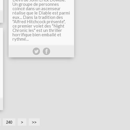
Un groupe de personnes
coincé dans un ascenseur
réalise que le Diable est parmi
eux... Dans la tradition des
"Alfred Hitchcock présente",
ce premier volet des "Night
Chronic les" est un thriller
horrifique bien emballé et
rythmé...
240
2
2
2
>
>>
5
6
7