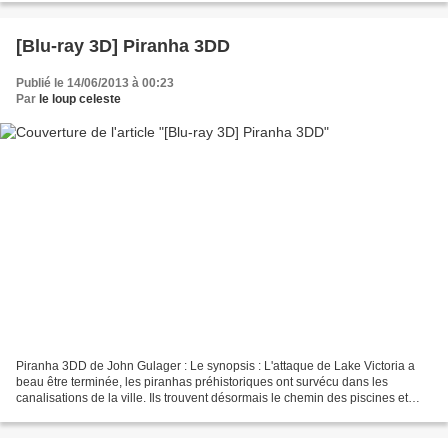
[Blu-ray 3D] Piranha 3DD
Publié le 14/06/2013 à 00:23
Par
le loup celeste
Piranha 3DD de John Gulager : Le synopsis : L'attaque de Lake Victoria a
beau être terminée, les piranhas préhistoriques ont survécu dans les
canalisations de la ville. Ils trouvent désormais le chemin des piscines et
d'un nouveau parc aquatique qui vient...