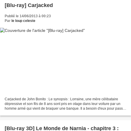
[Blu-ray] Carjacked
Publié le 14/06/2013 à 00:23
Par
le loup celeste
Carjacked de John Bonito : Le synopsis : Lorraine, une mère célibataire
dépressive et son fils de 8 ans sont pris en otage dans leur voiture par un
homme armé qui vient de braquer une banque. Il a besoin d'eux pour passer
la frontière mexicaine et retrouver...
[Blu-ray 3D] Le Monde de Narnia - chapitre 3 :