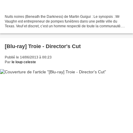
Nuits noires (Beneath the Darkness) de Martin Guigui : Le synopsis : Mr
Vaughn est entrepreneur de pompes funèbres dans une petite ville du
Texas. Veuf et discret, c’est un homme respecté de toute la communauté.
Pourtant, d’étranges rumeurs circulent...
[Blu-ray] Troie - Director's Cut
Publié le 14/06/2013 à 00:23
Par
le loup celeste