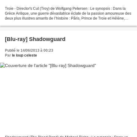
Troie - Director's Cut (Troy) de Wolfgang Petersen : Le synopsis : Dans la
Grèce Antique, une guerre dévastatrice éclate de la passion amoureuse des
deux plus illustres amants de l’histoire : Pâris, Prince de Troie et Hélène,
Reine de Spartes... Le film...
[Blu-ray] Shadowguard
Publié le 14/06/2013 à 00:23
Par
le loup celeste