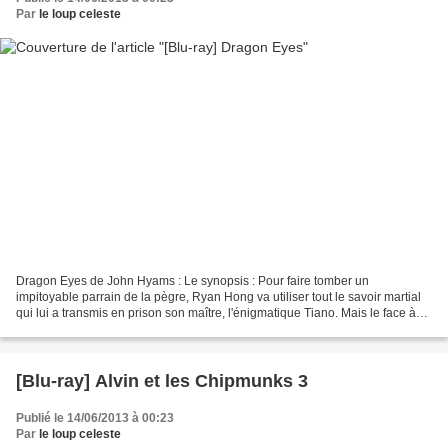
Par
le loup celeste
Dragon Eyes de John Hyams : Le synopsis : Pour faire tomber un
impitoyable parrain de la pègre, Ryan Hong va utiliser tout le savoir martial
qui lui a transmis en prison son maître, l'énigmatique Tiano. Mais le face à
face va dégénérer en un affrontement...
[Blu-ray] Alvin et les Chipmunks 3
Publié le 14/06/2013 à 00:23
Par
le loup celeste