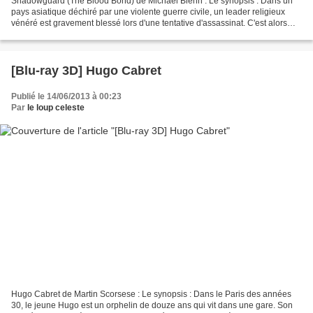
Shadowguard (The Blood Bond) de Michael Biehn : Le synopsis : Dans un
pays asiatique déchiré par une violente guerre civile, un leader religieux
vénéré est gravement blessé lors d'une tentative d'assassinat. C'est alors
que son garde du corps, Deva, se...
[Blu-ray 3D] Hugo Cabret
Publié le 14/06/2013 à 00:23
Par
le loup celeste
Hugo Cabret de Martin Scorsese : Le synopsis : Dans le Paris des années
30, le jeune Hugo est un orphelin de douze ans qui vit dans une gare. Son