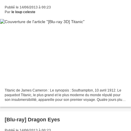
Publié le 14/06/2013 à 00:23
Par
le loup celeste
Titanic de James Cameron : Le synopsis : Southampton, 10 avril 1912. Le
paquebot Titanic, le plus grand et le plus moderne du monde réputé pour
son insubmersibilité, appareille pour son premier voyage. Quatre jours plus
tard, il heurte un iceberg. A son...
[Blu-ray] Dragon Eyes
Publié le 14/06/2013 à 00:23