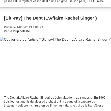
passé est un mystère et son destin une énigme. De son père, il ne lui reste
qu’un étrange automate dont il...
[Blu-ray] The Debt (L'Affaire Rachel Singer )
Publié le 14/06/2013 à 00:23
Par
le loup celeste
The Debt (L'Affaire Rachel Singer) de John Madden : Le synopsis : En 1965,
trois jeunes agents du Mossad orchestrent la traque et la capture du
tristement célèbre « chirurgien de Birkenau » dans le but de le transférer en
Israël où il sera jugé pour ses...