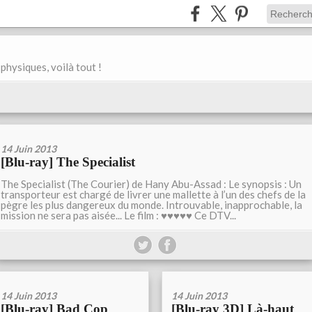
physiques, voilà tout !
14 Juin 2013
[Blu-ray] The Specialist
The Specialist (The Courier) de Hany Abu-Assad : Le synopsis : Un
transporteur est chargé de livrer une mallette à l’un des chefs de la
pègre les plus dangereux du monde. Introuvable, inapprochable, la
mission ne sera pas aisée... Le film : ♥♥♥♥♥ Ce DTV...
14 Juin 2013
14 Juin 2013
[Blu-ray] Bad Cop
[Blu-ray 3D] Là-haut