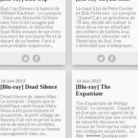
Bad Cop (Sinners & Saints) de
Là-haut (Up) de Pete Docter
William Kaufman : Le synopsis
et Bob Peterson : Le synopsis
: Dans une Nouvelle Orléans
: Quand Carl, un grincheux de
sans fois ni loi ravagée par
78 ans, décide de réaliser le
des tempêtes, le détective
rêve de sa vie en attachant
Sean Riley essaye de survivre
des milliers de ballons à sa
à la mort de son jeune fils et le
maison pour s'envoler vers
départ de sa femme. Face à
l'Amérique du Sud, il ne
une probable suspension...
s'attendait pas à embarquer...
14 Juin 2013
14 Juin 2013
[Blu-ray] Dead Silence
[Blu-ray] The
Expatriate
Dead Silence de James Wan :
Le synopsis : Depuis que la
The Expatriate de Philipp
maléfique ventriloque Mary
Stölzl : Le synopsis : Expatrié
Shaw a été pourchassée et
en Europe, un ex-agent de la
assassinée, le petit village de
CIA embauché par une société
Ravens Fair est en proie à une
de sécurité découvre les
série de meurtres sordides.
locaux de l'entreprise vides et
Alors qu’il retrouve sa femme
ses collègues assassinés... Le
sauvagement tuée, un...
film : ♥♥♥♥♥ Quelque part