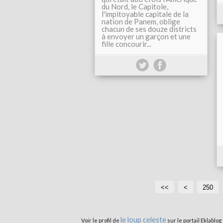
du Nord, le Capitole,
l'impitoyable capitale de la
nation de Panem, oblige
chacun de ses douze districts
à envoyer un garçon et une
fille concourir...
<<
<
2
2
2
2
2
250
0
1
2
3
4
0
0
0
0
0
le loup celeste
Voir le profil de
sur le portail Eklablog