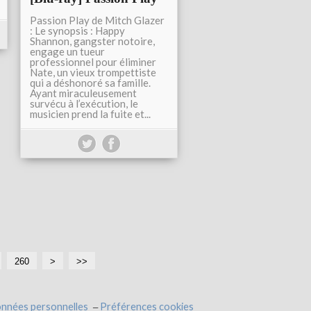
Passion Play de Mitch Glazer
: Le synopsis : Happy
Shannon, gangster notoire,
engage un tueur
professionnel pour éliminer
Nate, un vieux trompettiste
qui a déshonoré sa famille.
Ayant miraculeusement
survécu à l’exécution, le
musicien prend la fuite et...
260
2
>
>>
7
0
onnées personnelles
Préférences cookies