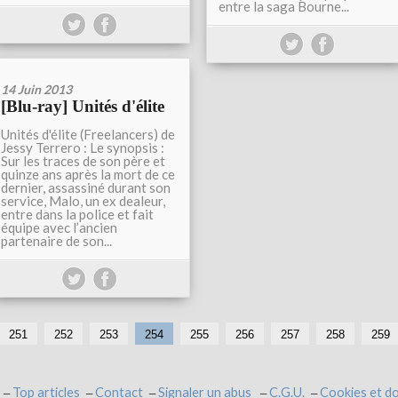
entre la saga Bourne...
14 Juin 2013
[Blu-ray] Unités d'élite
Unités d'élite (Freelancers) de
Jessy Terrero : Le synopsis :
Sur les traces de son père et
quinze ans après la mort de ce
dernier, assassiné durant son
service, Malo, un ex dealeur,
entre dans la police et fait
équipe avec l’ancien
partenaire de son...
251
252
253
254
255
256
257
258
259
Top articles
Contact
Signaler un abus
C.G.U.
Cookies et d