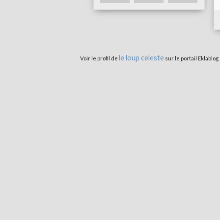
le loup celeste
Voir le profil de
sur le portail Eklablog