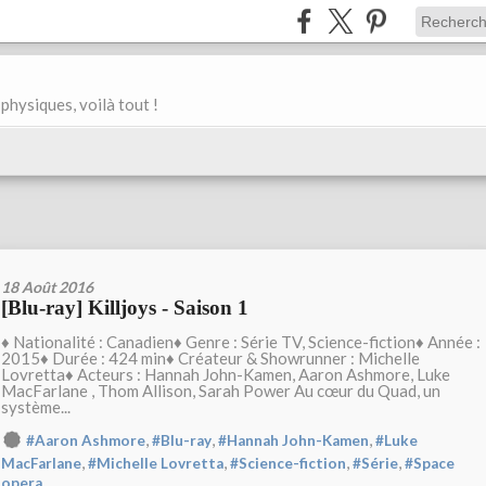
physiques, voilà tout !
18 Août 2016
[Blu-ray] Killjoys - Saison 1
♦ Nationalité : Canadien♦ Genre : Série TV, Science-fiction♦ Année :
2015♦ Durée : 424 min♦ Créateur & Showrunner : Michelle
Lovretta♦ Acteurs : Hannah John-Kamen, Aaron Ashmore, Luke
MacFarlane , Thom Allison, Sarah Power Au cœur du Quad, un
système...
,
,
,
#Aaron Ashmore
#Blu-ray
#Hannah John-Kamen
#Luke
,
,
,
,
MacFarlane
#Michelle Lovretta
#Science-fiction
#Série
#Space
opera