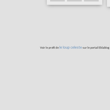
le loup celeste
Voir le profil de
sur le portail Eklablog