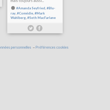
mais toujours aussi...
,
#Amanda Seyfried
#Blu-
,
,
ray
#Comédie
#Mark
,
Wahlberg
#Seth MacFarlane
onnées personnelles
Préférences cookies