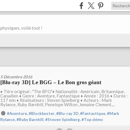
physiques, voilà tout !
5 Décembre 2016
[Blu-ray 3D] Le BGG – Le Bon gros géant
♦ Titre original : "The BFG"♦ Nationalité : Américain, Britannique,
Canadien ♦ Genre : Aventure, Fantastique ♦ Année : 2016 ♦ Durée :
117 min ♦ Réalisateurs : Steven Spielberg ♦ Acteurs : Mark
Rylance, Ruby Barnhill, Penelope Wilton, Jemaine Clement,...
,
,
,
,
#Aventure
#Blockbuster
#Blu-ray 3D
#Fantastique
#Mark
,
,
,
Rylance
#Ruby Barnhill
#Steven Spielberg
#Top démo