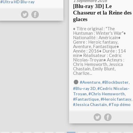
1 Septembre 2016
#Ultra HD Blu-ray
[Blu-ray 3D] Le
Chasseur et la Reine des
glaces
♦ Titre original : "The
Huntsman : Winter's War"♦
Nationalité : Américain♦
Genre : Heroic fantasy,
Aventure, Fantastique♦
Année : 2016♦ Durée : 114
min♦ Réalisateur : Cedric
Nicolas-Troyan♦ Acteurs :
Chris Hemsworth, Jessica
Chastain, Emily Blunt,
Charlize...
,
,
#Aventure
#Blockbuster
,
#Blu-ray 3D
#Cedric Nicolas-
,
,
Troyan
#Chris Hemsworth
,
,
#Fantastique
#Heroic fantasy
,
#Jessica Chastain
#Top démo