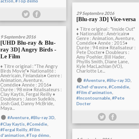
,
action
#Top démo
29 Septembre 2016
[Blu-ray 3D] Vice-versa
♦ Titre original : "Inside Out"
♦ Nationalité : Américain♦
9 Septembre 2016
Genre : Animation, Aventure,
[UHD Blu-ray & Blu-
Comédie♦ Année : 2015♦
Durée : 94 min♦ Réalisateur :
ray 3D] Angry Birds -
Pete Docter♦ Doubleurs :
Le Film
Amy Poehler, Bill Hader,
Phyllis Smith, Diane Lane,
♦ Titre original : "The Angry
Kyle MacLachlan (VO),
Birds Movie"♦ Nationalité :
Charlotte Le...
Américain, Finlandais♦ Genre :
Animation, Aventure,
,
,
#Aventure
#Blu-ray 3D
Comédie♦ Année : 2016♦
,
,
#Chef-d'œuvre
#Comédie
Durée : 98 min♦ Réalisateurs :
,
#Film d'animation
Clay Kaytis, Fergal Reilly ♦
,
#Incontournable
#Pete
Doubleurs : Jason Sudeikis,
Josh Gad, Danny McBride,
Docter
Maya...
,
,
#Aventure
#Blu-ray 3D
,
,
#Clay Kaytis
#Comédie
,
#Fergal Reilly
#Film
,
,
d'animation
#Top démo