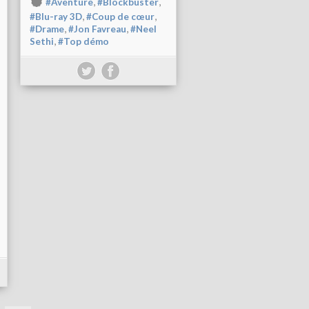
,
,
#Aventure
#Blockbuster
,
,
#Blu-ray 3D
#Coup de cœur
,
,
#Drame
#Jon Favreau
#Neel
,
Sethi
#Top démo