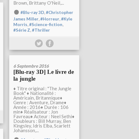
Brown, Brittany O'Neil,...
,
#Blu-ray 3D
#Christopher
,
,
James Miller
#Horreur
#Kyle
,
,
Morris
#Science-fiction
,
#Série Z
#Thriller
6 Septembre 2016
[Blu-ray 3D] Le livre de
la jungle
♦ Titre original : "The Jungle
Book" ♦ Nationalité :
Américain, Britannique♦
Genre : Aventure, Drame♦
Année : 2016♦ Durée : 106
min♦ Réalisateur : Jon
Favreau♦ Acteur : Neel Sethi♦
Doubleurs : Bill Murray, Ben
Kingsley, Idris Elba, Scarlett
Johansson,...