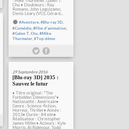
: Mike Thurmeier, Galen T.
Chu ♦ Doubleurs : Ray
Romano, John Leguizamo,
Denis Leary (VO), Gérard...
,
,
#Aventure
#Blu-ray 3D
,
,
#Comédie
#Film d'animation
,
#Galen T. Chu
#Mike
,
Thurmeier
#Top démo
29 Septembre 2016
[Blu-ray 3D] 2035 :
Sauvez le futur
♦ Titre original : "The
Forbidden Dimensions"♦
Nationalité : Américain♦
Genre : Science-fiction,
Horreur, Thriller♦ Année :
2013♦ Durée : 84 min♦
Réalisateur : Christopher
James Miller♦ Acteurs : Kyle
Morris, Al Ridenour, Todd