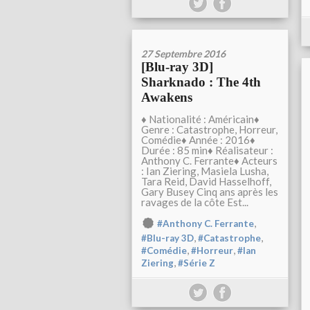
27 Septembre 2016
[Blu-ray 3D]
Sharknado : The 4th
Awakens
♦ Nationalité : Américain♦
Genre : Catastrophe, Horreur,
Comédie♦ Année : 2016♦
Durée : 85 min♦ Réalisateur :
Anthony C. Ferrante♦ Acteurs
: Ian Ziering, Masiela Lusha,
Tara Reid, David Hasselhoff,
Gary Busey Cinq ans après les
ravages de la côte Est...
,
#Anthony C. Ferrante
,
,
#Blu-ray 3D
#Catastrophe
,
,
#Comédie
#Horreur
#Ian
,
Ziering
#Série Z