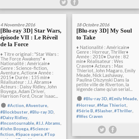
4 Novembre 2016
18 Octobre 2016
[Blu-ray 3D] Star Wars,
[Blu-ray 3D] My Soul
épisode VII : Le Réveil
to Take
de la Force
♦ Nationalité : Américain♦
Genre : Horreur, Thriller♦
♦ Titre original : "Star Wars :
Année : 2010♦ Durée : 82
The Force Awakens" ♦
min♦ Réalisateur : Wes
Nationalité : Américain♦
Craven♦ Acteurs : Max
Genre : Science-fiction,
Thieriot, John Magaro, Emily
Aventure, Action♦ Année :
Meade, Nick Lashaway,
2015♦ Durée : 135 min♦
Paulina Olszynski Dans la
Réalisateur : J.J. Abrams♦
petite ville de Riverton, la
Acteurs : Daisy Ridley, John
légende clame qu’un serial...
Boyega, Adam Driver,
Harrison Ford, Oscar Isaac...
,
,
#Blu-ray 3D
#Emily Meade
,
,
,
,
#Horreur
#Max Thieriot
#Action
#Aventure
,
,
,
#Série B
#Slasher
#Thriller
,
,
#Blockbuster
#Blu-ray 3D
#Wes Craven
,
#Daisy Ridley
,
,
#Incontournable
#J.J. Abrams
,
#John Boyega
#Science-
,
,
fiction
#Space opera
#Top