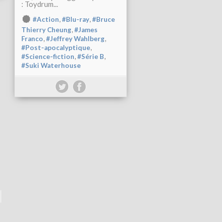
: Toydrum...
,
,
#Action
#Blu-ray
#Bruce
,
Thierry Cheung
#James
,
,
Franco
#Jeffrey Wahlberg
,
#Post-apocalyptique
,
,
#Science-fiction
#Série B
#Suki Waterhouse