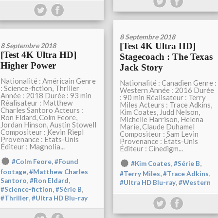
8 Septembre 2018
[Test 4K Ultra HD]
8 Septembre 2018
[Test 4K Ultra HD]
Stagecoach : The Texas
Higher Power
Jack Story
Nationalité : Américain Genre
Nationalité : Canadien Genre :
: Science-fiction, Thriller
Western Année : 2016 Durée
Année : 2018 Durée : 93 min
: 90 min Réalisateur : Terry
Réalisateur : Matthew
Miles Acteurs : Trace Adkins,
Charles Santoro Acteurs :
Kim Coates, Judd Nelson,
Ron Eldard, Colm Feore,
Michelle Harrison, Helena
Jordan Hinson, Austin Stowell
Marie, Claude Duhamel
Compositeur : Kevin Riepl
Compositeur : Sam Levin
Provenance : États-Unis
Provenance : États-Unis
Éditeur : Magnolia...
Éditeur : Cinedigm...
,
#Colm Feore
#Found
,
,
#Kim Coates
#Série B
,
footage
#Matthew Charles
,
,
#Terry Miles
#Trace Adkins
,
,
Santoro
#Ron Eldard
,
#Ultra HD Blu-ray
#Western
,
,
#Science-fiction
#Série B
,
#Thriller
#Ultra HD Blu-ray