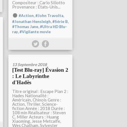
Compositeur : Carlo Siliotto
Provenance : États-Unis...
,
,
#Action
#John Travolta
,
,
#Jonathan Hensleigh
#Série B
,
#Thomas Jane
#Ultra HD Blu-
,
ray
#Vigilante movie
13 Septembre 2018
[Test Blu-ray] Évasion 2
: Le Labyrinthe
d'Hadès
Titre original : Escape Plan 2 :
Hades Nationalité :
Américain, Chinois Genre :
Action, Thriller, Science-
fiction Année : 2018 Durée :
108 min Réalisateur : Steven
C. Miller Acteurs : Huang
Xiaoming, Jesse Metcalfe,
Wes Chatham, Sylvester