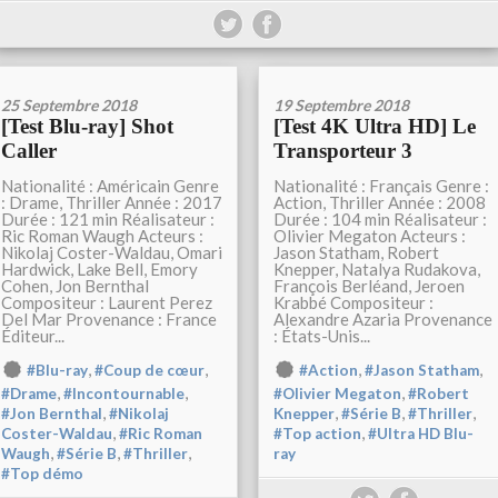
25 Septembre 2018
19 Septembre 2018
[Test Blu-ray] Shot
[Test 4K Ultra HD] Le
Caller
Transporteur 3
Nationalité : Américain Genre
Nationalité : Français Genre :
: Drame, Thriller Année : 2017
Action, Thriller Année : 2008
Durée : 121 min Réalisateur :
Durée : 104 min Réalisateur :
Ric Roman Waugh Acteurs :
Olivier Megaton Acteurs :
Nikolaj Coster-Waldau, Omari
Jason Statham, Robert
Hardwick, Lake Bell, Emory
Knepper, Natalya Rudakova,
Cohen, Jon Bernthal
François Berléand, Jeroen
Compositeur : Laurent Perez
Krabbé Compositeur :
Del Mar Provenance : France
Alexandre Azaria Provenance
Éditeur...
: États-Unis...
,
,
,
,
#Blu-ray
#Coup de cœur
#Action
#Jason Statham
,
,
,
#Drame
#Incontournable
#Olivier Megaton
#Robert
,
,
,
,
#Jon Bernthal
#Nikolaj
Knepper
#Série B
#Thriller
,
,
Coster-Waldau
#Ric Roman
#Top action
#Ultra HD Blu-
,
,
,
Waugh
#Série B
#Thriller
ray
#Top démo