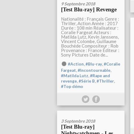
9 Septembre 2018
[Test Blu-ray] Revenge
Nationalité : Français Genre :
Thriller, Action Année : 2017
Durée : 108 min Réalisateur :
Coralie Fargeat Acteurs :
Matilda Lutz, Kevin Janssens,
Vincent Colombe, Guillaume
Bouchède Compositeur : Rob
Provenance : France Éditeur :
Sony Pictures Date de...
,
,
#Action
#Blu-ray
#Coralie
,
,
Fargeat
#Incontournable
,
#Matilda Lutz
#Rape and
,
,
,
revenge
#Série B
#Thriller
#Top démo
3 Septembre 2018
[Test Blu-ray]
Nightwatchmen - Les