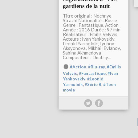
gardiens de la nuit
Titre original : Nochnye
Strazhi Nationalité : Russe
Genre : Fantastique, Action
Année : 2016 Durée : 97 min
Réalisateur : Emilis Velyvis
Acteurs : Ivan Yankovskiy,
Leonid Yarmolnik, Lyubov
Aksyonova, Mikhail Evlanov,
Sabina Akhmedova
Compositeur : Dmitriy...
,
,
#Action
#Blu-ray
#Emilis
,
,
Velyvis
#Fantastique
#Ivan
,
Yankovskiy
#Leonid
,
,
Yarmolnik
#Série B
#Teen
movie