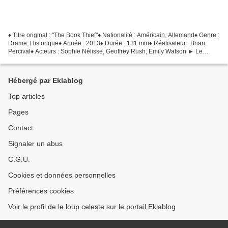
♦ Titre original : "The Book Thief"♦ Nationalité : Américain, Allemand♦ Genre :
Drame, Historique♦ Année : 2013♦ Durée : 131 min♦ Réalisateur : Brian
Percival♦ Acteurs : Sophie Nélisse, Geoffrey Rush, Emily Watson ► Le
synopsis : Liesel est une jeune...
Hébergé par Eklablog
Top articles
Pages
Contact
Signaler un abus
C.G.U.
Cookies et données personnelles
Préférences cookies
Voir le profil de le loup celeste sur le portail Eklablog