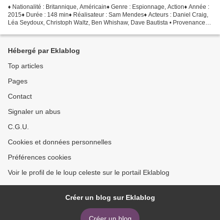
♦ Nationalité : Britannique, Américain♦ Genre : Espionnage, Action♦ Année :
2015♦ Durée : 148 min♦ Réalisateur : Sam Mendes♦ Acteurs : Daniel Craig,
Léa Seydoux, Christoph Waltz, Ben Whishaw, Dave Bautista • Provenance :
France• Éditeur : MGM / United...
Hébergé par Eklablog
Top articles
Pages
Contact
Signaler un abus
C.G.U.
Cookies et données personnelles
Préférences cookies
Voir le profil de le loup celeste sur le portail Eklablog
Créer un blog sur Eklablog
Créer un blog