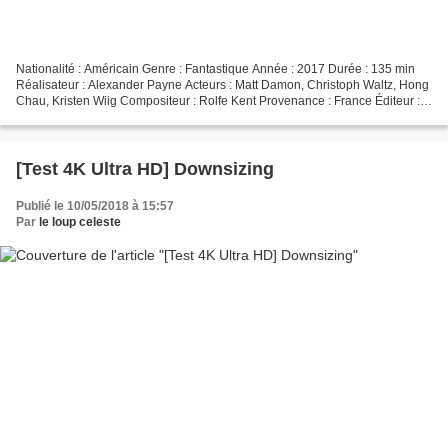
Nationalité : Américain Genre : Fantastique Année : 2017 Durée : 135 min
Réalisateur : Alexander Payne Acteurs : Matt Damon, Christoph Waltz, Hong
Chau, Kristen Wiig Compositeur : Rolfe Kent Provenance : France Éditeur :
Paramount Pictures Date de sortie...
[Test 4K Ultra HD] Downsizing
Publié le 10/05/2018 à 15:57
Par
le loup celeste