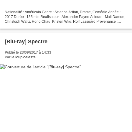
Nationalité : Américain Genre : Science-fiction, Drame, Comédie Année :
2017 Durée : 135 min Réalisateur : Alexander Payne Acteurs : Matt Damon,
Christoph Waltz, Hong Chau, Kristen Wiig, Rolf Lassgård Provenance :
États-Unis Éditeur : Paramount Pictures...
[Blu-ray] Spectre
Publié le 23/09/2017 à 14:33
Par
le loup celeste