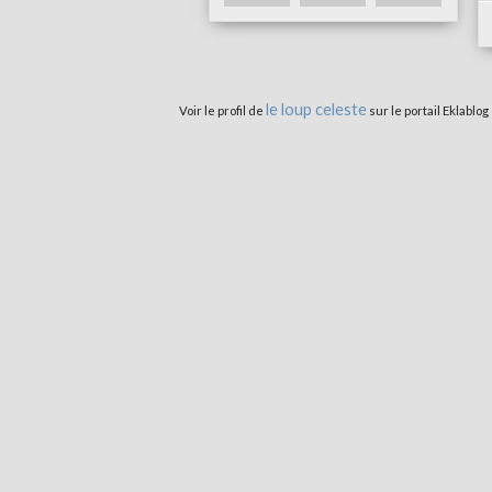
le loup celeste
Voir le profil de
sur le portail Eklablog