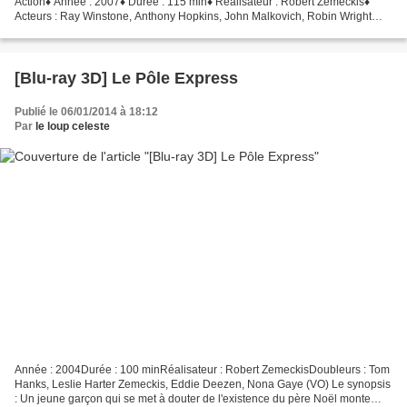
Action♦ Année : 2007♦ Durée : 115 min♦ Réalisateur : Robert Zemeckis♦
Acteurs : Ray Winstone, Anthony Hopkins, John Malkovich, Robin Wright
Penn, Angelina Jolie Note artistique...
[Blu-ray 3D] Le Pôle Express
Publié le 06/01/2014 à 18:12
Par
le loup celeste
Année : 2004Durée : 100 minRéalisateur : Robert ZemeckisDoubleurs : Tom
Hanks, Leslie Harter Zemeckis, Eddie Deezen, Nona Gaye (VO) Le synopsis
: Un jeune garçon qui se met à douter de l'existence du père Noël monte