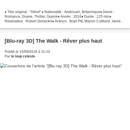
♦ Titre original : "Allied" ♦ Nationalité : Américain, Britannique♦ Genre :
Romance, Drame, Thriller, Guerre♦ Année : 2016♦ Durée : 125 min♦
Réalisateur : Robert Zemeckis♦ Acteurs : Brad Pitt, Marion Cotillard, Jared
Harris, Lizzy Caplan, Daniel Betts...
[Blu-ray 3D] The Walk - Rêver plus haut
Publié le 15/08/2016 à 11:10
Par
le loup celeste