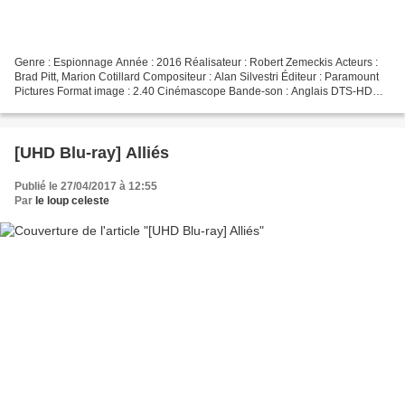
Genre : Espionnage Année : 2016 Réalisateur : Robert Zemeckis Acteurs :
Brad Pitt, Marion Cotillard Compositeur : Alan Silvestri Éditeur : Paramount
Pictures Format image : 2.40 Cinémascope Bande-son : Anglais DTS-HD
MA 5.1, Français Dolby Digital 5.1...
[UHD Blu-ray] Alliés
Publié le 27/04/2017 à 12:55
Par
le loup celeste