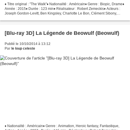
♦ Titre original : "The Walk"♦ Nationalité : Américain♦ Genre : Biopic, Drame♦
Année : 2015♦ Durée : 123 min♦ Réalisateur : Robert Zemeckis♦ Acteurs :
Joseph Gordon-Levitt, Ben Kingsley, Charlotte Le Bon, Clément Sibony,
James Badge Dale Le funambule...
[Blu-ray 3D] La Légende de Beowulf (Beowulf)
Publié le 10/10/2014 à 13:12
Par
le loup celeste
♦ Nationalité : Américain♦ Genre : Animation, Heroic fantasy, Fantastique,