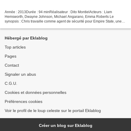
Année : 2013Durée : 94 minRéalisateur : Dito MontielActeurs : Liam
Hemsworth, Dwayne Johnson, Michael Angarano, Emma Roberts Le
synopsis : Chris travaille comme agent de sécurité pour Empire State, une
compagnie de transport de fourgons blindés. Après...
Hébergé par Eklablog
Top articles
Pages
Contact
Signaler un abus
C.G.U.
Cookies et données personnelles
Préférences cookies
Voir le profil de le loup celeste sur le portail Eklablog
Créer un blog sur Eklablog