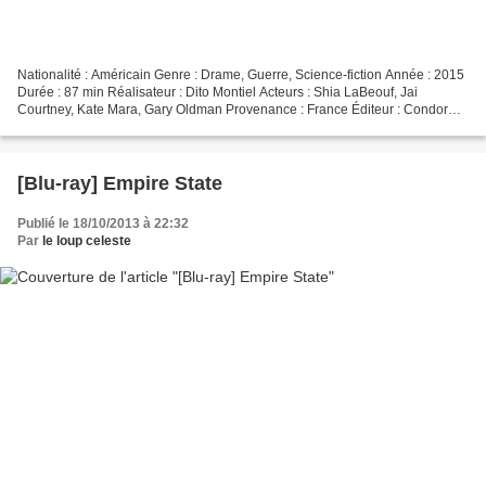
Nationalité : Américain Genre : Drame, Guerre, Science-fiction Année : 2015
Durée : 87 min Réalisateur : Dito Montiel Acteurs : Shia LaBeouf, Jai
Courtney, Kate Mara, Gary Oldman Provenance : France Éditeur : Condor
Entertainment Date de sortie : 1er...
[Blu-ray] Empire State
Publié le 18/10/2013 à 22:32
Par
le loup celeste