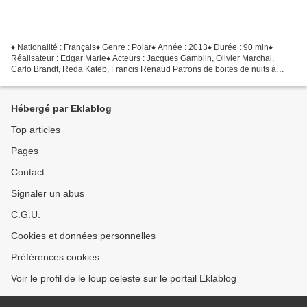
♦ Nationalité : Français♦ Genre : Polar♦ Année : 2013♦ Durée : 90 min♦
Réalisateur : Edgar Marie♦ Acteurs : Jacques Gamblin, Olivier Marchal,
Carlo Brandt, Reda Kateb, Francis Renaud Patrons de boites de nuits à
Paris, Milan et Victor ont depuis plusieurs...
Hébergé par Eklablog
Top articles
Pages
Contact
Signaler un abus
C.G.U.
Cookies et données personnelles
Préférences cookies
Voir le profil de le loup celeste sur le portail Eklablog