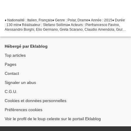
♦ Nationalité : Italien, Français♦ Genre : Polar, Drame♦ Année : 2015♦ Durée
: 130 min♦ Réalisateur : Stefano Sollima♦ Acteurs : Pierfrancesco Favino,
Alessandro Borghi, Elio Germano, Greta Scarano, Claudio Amendola, Giulia
Gorietti • Provenance : France•...
Hébergé par Eklablog
Top articles
Pages
Contact
Signaler un abus
C.G.U.
Cookies et données personnelles
Préférences cookies
Voir le profil de le loup celeste sur le portail Eklablog