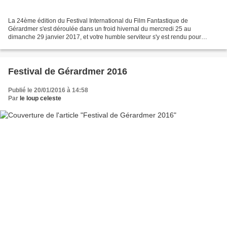
La 24ème édition du Festival International du Film Fantastique de
Gérardmer s'est déroulée dans un froid hivernal du mercredi 25 au
dimanche 29 janvier 2017, et votre humble serviteur s'y est rendu pour
profiter de l’événement. Et je ne regrette vraiment...
Festival de Gérardmer 2016
Publié le 20/01/2016 à 14:58
Par
le loup celeste