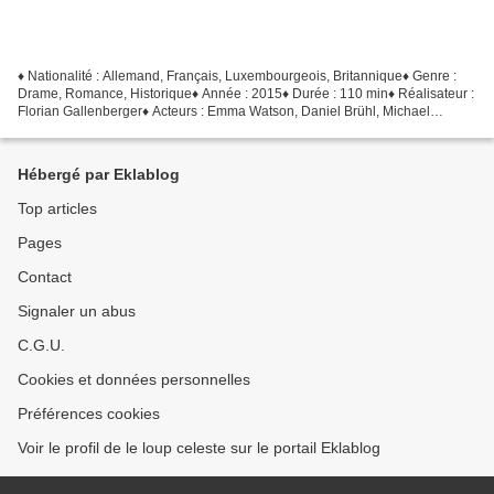
♦ Nationalité : Allemand, Français, Luxembourgeois, Britannique♦ Genre :
Drame, Romance, Historique♦ Année : 2015♦ Durée : 110 min♦ Réalisateur :
Florian Gallenberger♦ Acteurs : Emma Watson, Daniel Brühl, Michael
Nyqvist, Richenda Carey, Vicky Krieps...
Hébergé par Eklablog
Top articles
Pages
Contact
Signaler un abus
C.G.U.
Cookies et données personnelles
Préférences cookies
Voir le profil de le loup celeste sur le portail Eklablog