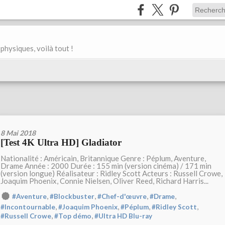
physiques, voilà tout !
8 Mai 2018
[Test 4K Ultra HD] Gladiator
Nationalité : Américain, Britannique Genre : Péplum, Aventure,
Drame Année : 2000 Durée : 155 min (version cinéma) / 171 min
(version longue) Réalisateur : Ridley Scott Acteurs : Russell Crowe,
Joaquim Phoenix, Connie Nielsen, Oliver Reed, Richard Harris...
,
,
,
,
#Aventure
#Blockbuster
#Chef-d'œuvre
#Drame
,
,
,
,
#Incontournable
#Joaquim Phoenix
#Péplum
#Ridley Scott
,
,
#Russell Crowe
#Top démo
#Ultra HD Blu-ray