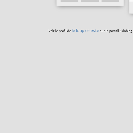
le loup celeste
Voir le profil de
sur le portail Eklablog