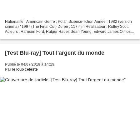
Nationalité : Américain Genre : Polar, Science-fiction Année : 1982 (version
cinéma) / 1997 (The Final Cut) Durée : 117 min Réalisateur : Ridley Scott
Acteurs : Harrison Ford, Rutger Hauer, Sean Young, Edward James Olmos,
Daryl Hannah Compositeur : Vangelis...
[Test Blu-ray] Tout l'argent du monde
Publié le 04/07/2018 à 14:19
Par
le loup celeste