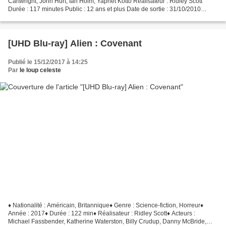
Cartwright, John Hurt, Ian Holm, Yaphet Kotto Réalisateur : Ridley Scott
Durée : 117 minutes Public : 12 ans et plus Date de sortie : 31/10/2010
Format image : 2.35:1 Bande-son : Anglais...
[UHD Blu-ray] Alien : Covenant
Publié le 15/12/2017 à 14:25
Par
le loup celeste
♦ Nationalité : Américain, Britannique♦ Genre : Science-fiction, Horreur♦
Année : 2017♦ Durée : 122 min♦ Réalisateur : Ridley Scott♦ Acteurs :
Michael Fassbender, Katherine Waterston, Billy Crudup, Danny McBride,