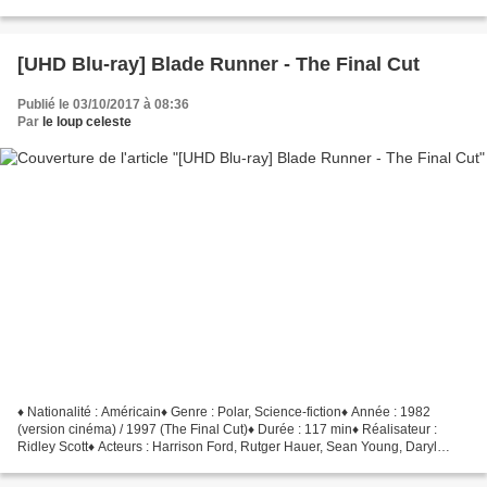
Demián Bichir • Provenance : France• Éditeur...
[UHD Blu-ray] Blade Runner - The Final Cut
Publié le 03/10/2017 à 08:36
Par
le loup celeste
♦ Nationalité : Américain♦ Genre : Polar, Science-fiction♦ Année : 1982
(version cinéma) / 1997 (The Final Cut)♦ Durée : 117 min♦ Réalisateur :
Ridley Scott♦ Acteurs : Harrison Ford, Rutger Hauer, Sean Young, Daryl
Hannah, Edward James Olmos • Provenance...