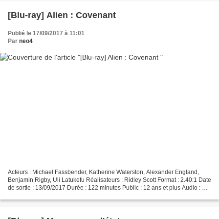
[Blu-ray] Alien : Covenant
Publié le 17/09/2017 à 11:01
Par
neo4
Acteurs : Michael Fassbender, Katherine Waterston, Alexander England,
Benjamin Rigby, Uli Latukefu Réalisateurs : Ridley Scott Format : 2.40:1 Date
de sortie : 13/09/2017 Durée : 122 minutes Public : 12 ans et plus Audio : VF
DTS 5.1 et VO DTS HD MA 7.1...