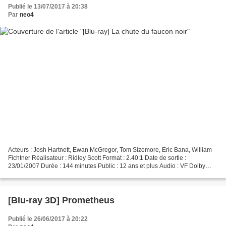
Publié le 13/07/2017 à 20:38
Par
neo4
Acteurs : Josh Hartnett, Ewan McGregor, Tom Sizemore, Eric Bana, William
Fichtner Réalisateur : Ridley Scott Format : 2.40:1 Date de sortie :
23/01/2007 Durée : 144 minutes Public : 12 ans et plus Audio : VF Dolby
Digital 5.1 et VO PCM Surround 5.1 1993,...
[Blu-ray 3D] Prometheus
Publié le 26/06/2017 à 20:22