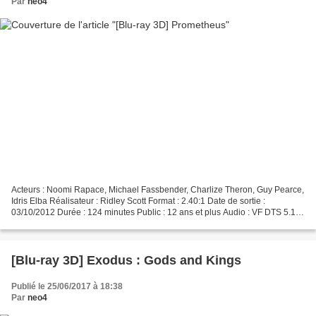
Par
neo4
Acteurs : Noomi Rapace, Michael Fassbender, Charlize Theron, Guy Pearce,
Idris Elba Réalisateur : Ridley Scott Format : 2.40:1 Date de sortie :
03/10/2012 Durée : 124 minutes Public : 12 ans et plus Audio : VF DTS 5.1 et
VO DTS HD MA 7.1 Une équipe d'explorateurs...
[Blu-ray 3D] Exodus : Gods and Kings
Publié le 25/06/2017 à 18:38
Par
neo4