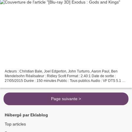
Acteurs : Christian Bale, Joel Edgerton, John Turturro, Aaron Paul, Ben
Mendelsohn Réalisateur : Ridley Scott Format : 2.40:1 Date de sortie :
27/05/2015 Durée : 150 minutes Public : Tous publics Audio : VF DTS 5.1 et
VO DTS HD MA 7.1 1300 avant J.C.,...
Page suivante >
Hébergé par Eklablog
Top articles