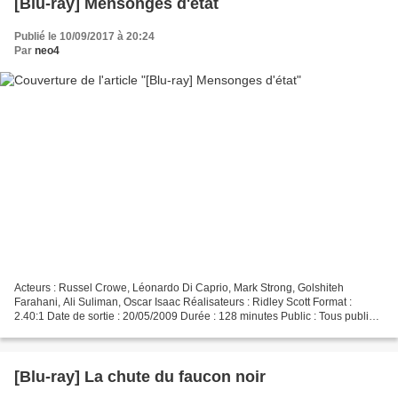
[Blu-ray] Mensonges d'état
Publié le 10/09/2017 à 20:24
Par
neo4
Acteurs : Russel Crowe, Léonardo Di Caprio, Mark Strong, Golshiteh
Farahani, Ali Suliman, Oscar Isaac Réalisateurs : Ridley Scott Format :
2.40:1 Date de sortie : 20/05/2009 Durée : 128 minutes Public : Tous publics
Audio : VF Dolby Digital 5.1 et VO...
[Blu-ray] La chute du faucon noir