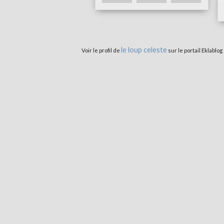
le loup celeste
Voir le profil de
sur le portail Eklablog