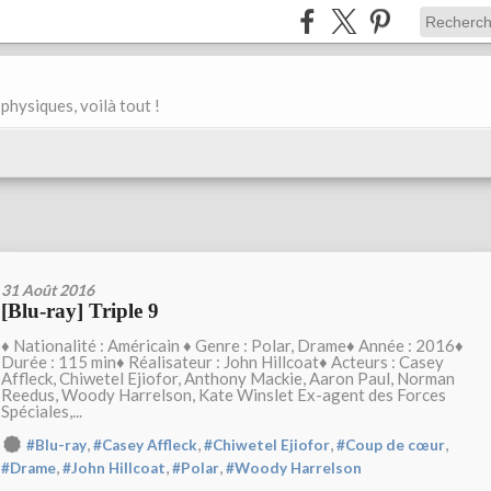
physiques, voilà tout !
31 Août 2016
[Blu-ray] Triple 9
♦ Nationalité : Américain ♦ Genre : Polar, Drame♦ Année : 2016♦
Durée : 115 min♦ Réalisateur : John Hillcoat♦ Acteurs : Casey
Affleck, Chiwetel Ejiofor, Anthony Mackie, Aaron Paul, Norman
Reedus, Woody Harrelson, Kate Winslet Ex-agent des Forces
Spéciales,...
,
,
,
,
#Blu-ray
#Casey Affleck
#Chiwetel Ejiofor
#Coup de cœur
,
,
,
#Drame
#John Hillcoat
#Polar
#Woody Harrelson