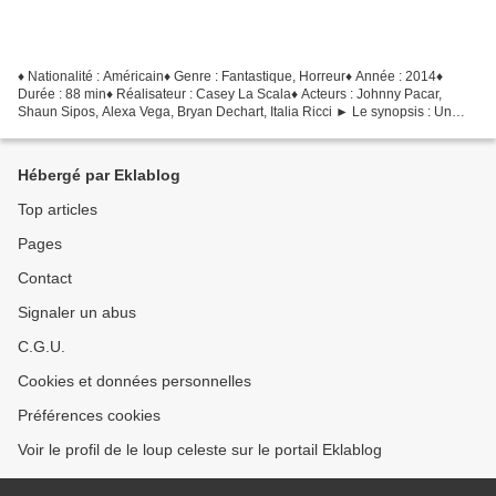
♦ Nationalité : Américain♦ Genre : Fantastique, Horreur♦ Année : 2014♦
Durée : 88 min♦ Réalisateur : Casey La Scala♦ Acteurs : Johnny Pacar,
Shaun Sipos, Alexa Vega, Bryan Dechart, Italia Ricci ► Le synopsis : Un
groupe d'amis proches se réunissent le...
Hébergé par Eklablog
Top articles
Pages
Contact
Signaler un abus
C.G.U.
Cookies et données personnelles
Préférences cookies
Voir le profil de le loup celeste sur le portail Eklablog