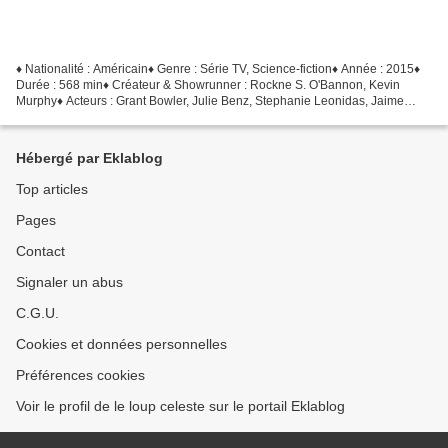
♦ Nationalité : Américain♦ Genre : Série TV, Science-fiction♦ Année : 2015♦
Durée : 568 min♦ Créateur & Showrunner : Rockne S. O'Bannon, Kevin
Murphy♦ Acteurs : Grant Bowler, Julie Benz, Stephanie Leonidas, Jaime
Murray, Tony Curran Nolan et Irisa sont...
Hébergé par Eklablog
Top articles
Pages
Contact
Signaler un abus
C.G.U.
Cookies et données personnelles
Préférences cookies
Voir le profil de le loup celeste sur le portail Eklablog