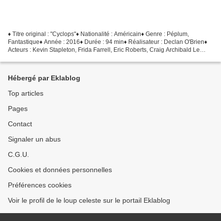
♦ Titre original : "Cyclops"♦ Nationalité : Américain♦ Genre : Péplum,
Fantastique♦ Année : 2016♦ Durée : 94 min♦ Réalisateur : Declan O'Brien♦
Acteurs : Kevin Stapleton, Frida Farrell, Eric Roberts, Craig Archibald Le
despotique Empereur Tiberius force...
Hébergé par Eklablog
Top articles
Pages
Contact
Signaler un abus
C.G.U.
Cookies et données personnelles
Préférences cookies
Voir le profil de le loup celeste sur le portail Eklablog