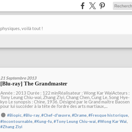
physiques, voilà tout !
21 Septembre 2013
[Blu-ray] The Grandmaster
Année : 2013 Durée : 122 minRéalisateur : Wong Kar WaiActeurs :
Tony Leung Chiu-wai, Zhang Ziyi, Chang Chen, Cung Le, Song Hye-
kyo Le synopsis : Chine, 1936. Désigné par le Grand maître Baosen
pour lui succéder à la tête de l'ordre des arts martiaux,...
,
,
,
,
,
#Biopic
#Blu-ray
#Chef-d'œuvre
#Drame
#Fresque historique
,
,
,
,
#Incontournable
#Kung-fu
#Tony Leung Chiu-wai
#Wong Kar Wai
#Zhang Ziyi