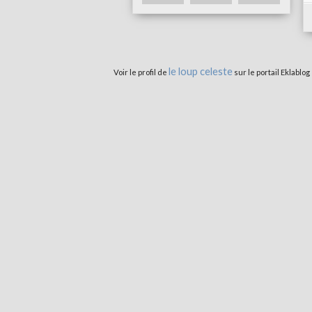
le loup celeste
Voir le profil de
sur le portail Eklablog